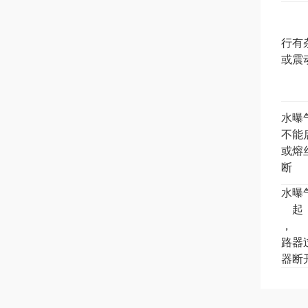
运行有
音或震
潜水曝
机不能
动或熔
熔断
潜水曝
机起
后，
断路器
载器断