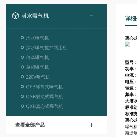
潜水曝气机
详细
污水曝气机
离心式
深水曝气搅拌两用机
倒伞曝气机
型号：
单相曝气机
功率：
电流：
220V曝气机
电压：
QFB浮筒式曝气机
转速：
频率：
QSB射流式曝气机
大潜水
QXB离心式曝气机
标准进
标准充氧
离心式
查看全部产品
曝气
殖塘