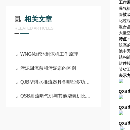
工作
曝气
管被
相关文章
此过
混合
RELATED ARTICLES
大量
特点
较高
池中
WNG浓缩池刮泥机工作原理
结构
封件
污泥回流泵和污泥泵的区别
节省
表示
QJB型潜水推流器具备哪些多功能操作选项以满足不同生产要求？
QX
QSB射流曝气机与其他增氧机比哪个好？
QX
QX