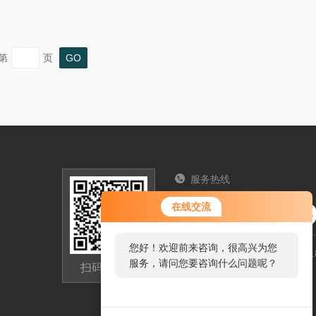
第
页
服务热线
025-5765
在线交流
您好！欢迎前来咨询，很高兴为您
江苏省南京市六合区新禹路1
服务，请问您要咨询什么问题呢？
扫码加微信
3332312833@qq.com