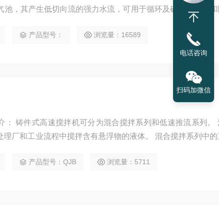
气池，其产生低切向流的强力水流，可用于循环及硝化、脱氮和
产品型号：
浏览量：16589
电话咨询
扫码加微信
系列。 混合搅
处理厂和工业流程中搅拌含有悬浮物的液体。 混合搅拌系列中的
采用多极电机，叶片经冲压成型，精度好，效率高，叶轮有不同
产品型号：QJB
浏览量：5711
，重量轻，操作维护简单，安装方便快捷，使用寿命长。