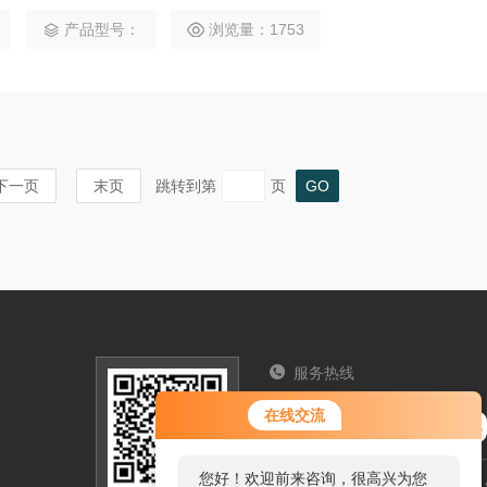
，潜水搅拌机可分为：混合搅拌机和低速推流两大系列。混合搅
产品型号：
浏览量：1753
用直连式结构，它与传统相比，具有结构紧凑。耗能低，效率高
下一页
末页
跳转到第
页
服务热线
025-5765
在线交流
您好！欢迎前来咨询，很高兴为您