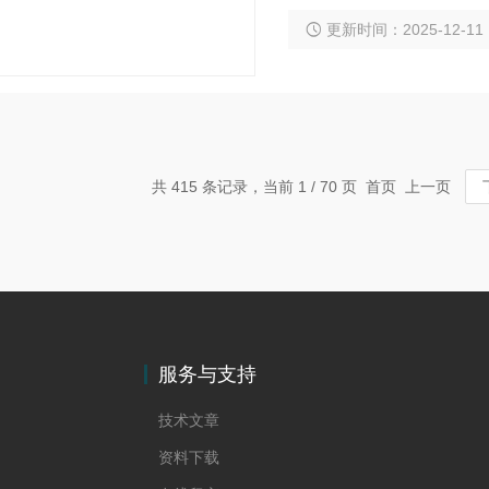
成，根据传动方式的不同
更新时间：2025-12-11
产品常选用多级电机，采
维护保养。叶轮制造
共 415 条记录，当前 1 / 70 页 首页 上一页
服务与支持
技术文章
资料下载