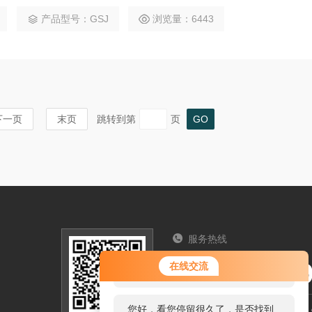
或浓度超过规定的，在选型时应考虑加大功率或提高搅拌机的工作
产品型号：GSJ
浏览量：6443
的介质中达到搅拌效果。
下一页
末页
跳转到第
页
服务热线
您好！欢迎前来咨询，很高兴为您
025-5765
在线交流
服务，请问您要咨询什么问题呢？
您好，看您停留很久了，是否找到