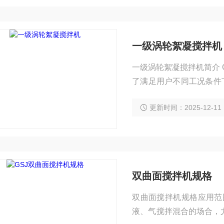
一级涡轮絮凝搅拌机
一级涡轮絮凝搅拌机简介 G/QSJ型系列曲面搅拌机整机由驱动装置和双曲面及安装附件组成，为
了满足用户不同工况条件
动装置固定在工作桥上，
更新时间：2025-12-11
蚀性的液体中，由具有自
双曲面搅拌机规格
双曲面搅拌机规格应用范围： 它广泛运用在环保、化工、能源、轻工等行业需
液、气搅拌混合的场合，