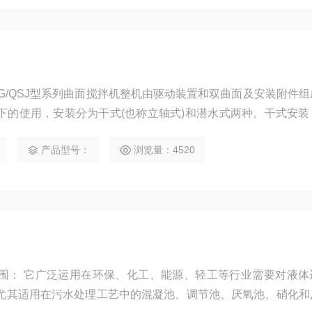
下的使用，安装分为干式(也称立轴式)和潜水式两种。干式安装
通过传动轴将动能传至介质中部件，它用于含固率高，水温高，
产品型号：
浏览量：4520
动纠偏功能，运行较平稳，减速机噪音小于60分贝。
要对液体进行固
尤其适用在污水处理工艺中的混凝池、调节池、厌氧池、硝化和