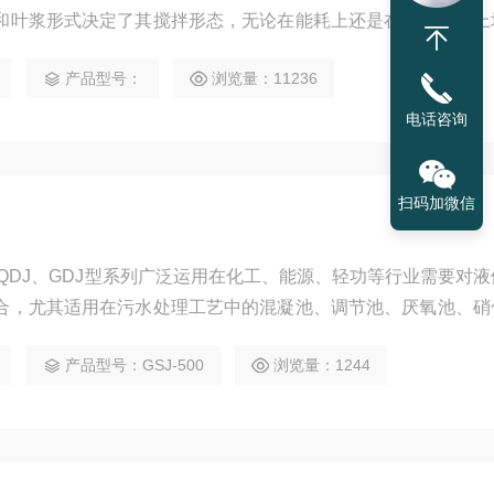
和叶浆形式决定了其搅拌形态，无论在能耗上还是在搅拌效果上
营成本带来不必要的增加，而且会直接影响到终的工艺处理效果
产品型号：
浏览量：11236
电话咨询
扫码加微信
QDJ、GDJ型系列广泛运用在化工、能源、轻功等行业需要对
合，尤其适用在污水处理工艺中的混凝池、调节池、厌氧池、硝
产品型号：GSJ-500
浏览量：1244