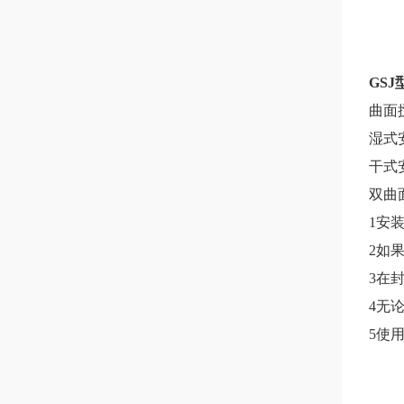
GSJ
曲面
湿式
干式
双曲
1
安
2
如
3
在
4
无
5
使