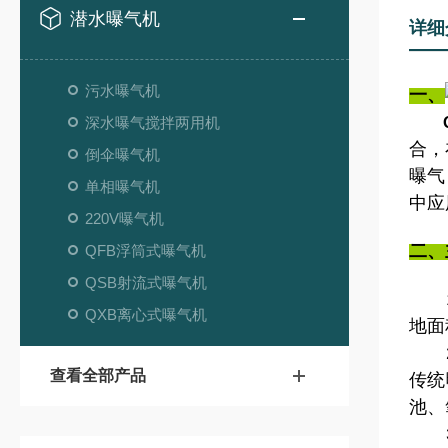
潜水曝气机
详细
污水曝气机
一、
深水曝气搅拌两用机
合，
倒伞曝气机
曝气
单相曝气机
中应
220V曝气机
二、
QFB浮筒式曝气机
QSB射流式曝气机
1、
QXB离心式曝气机
地面
2、
查看全部产品
传统
池、
3、