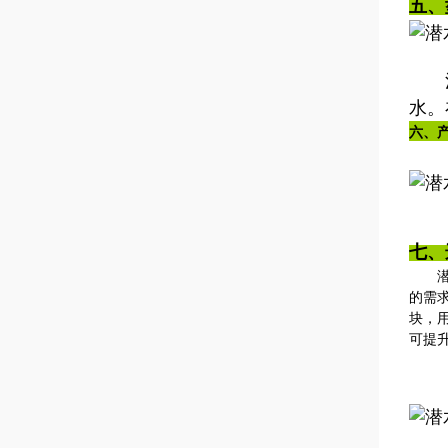
五、
注：
水。
六
、
七、
潜水
的需
块，
可提