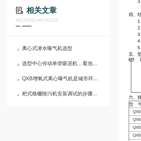
3、
相关文章
四、
RELATED ARTICLES
1、
2、
3、
4、
5、
离心式潜水曝气机选型
五、
选型中心传动单管吸泥机，看池径、污泥特性和预算
QXB增氧式离心曝气机是城市环保事业*一部分
耙式格栅除污机安装调试的步骤有哪些
六、
型 
QXB1
QXB2
QXB3
QXB4