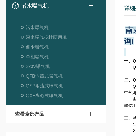
潜水曝气机
详细
污水曝气机
南
深水曝气搅拌两用机
询!
倒伞曝气机
单相曝气机
一、
220V曝气机
QX
QFB浮筒式曝气机
二、
QSB射流式曝气机
QX
中气
QXB离心式曝气机
由于
率优
查看全部产品
三、
1、
2、