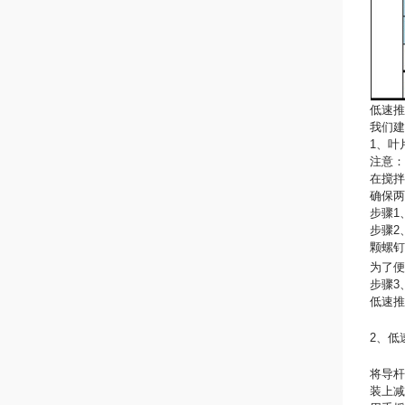
低速推
我们建
1、叶
注意：
在搅拌
确保两
步骤1
步骤2
颗螺钉
为了便
步骤3
低速推
2、低
将导杆
装上减