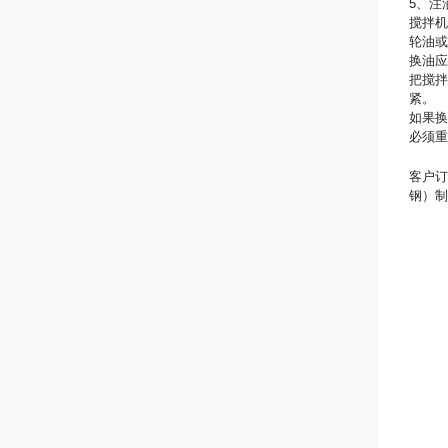
5、注
搅拌机
轮油或
换油应
把搅
紧。
如果
必须重
客户
钢）制