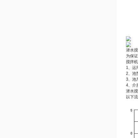
潜水搅
为保
搅拌机
1、运
2、池
3、池
4、介
潜水搅
以下流