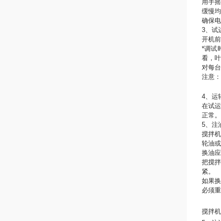
用手摇
缓慢均
确保电
3、试
开机前
*调
看，
对每台
注意：
4、运
在试
正常。
5、注
搅拌机
轮油或
换油应
把搅
紧。
如果
必须重
搅拌机