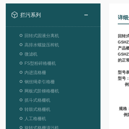
拦污系列
详细
回转式固液分离机
回转
GSHZ
高排水螺旋压榨机
产品
微滤机
GSHZ
的正
FS型粉碎格栅机
内进流格栅
型号
型号
钢丝绳牵引格栅
例
GS
网板式阶梯格栅机
30
抓斗式格栅机
10
规格
转鼓式格栅机
例
人工格栅机
1-
1.
旋转式格栅清污机