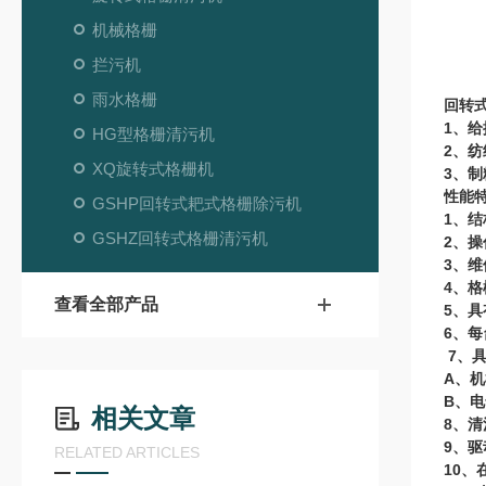
10
机械格栅
70
拦污机
雨水格栅
回转
1
、给
HG型格栅清污机
2
、纺
XQ旋转式格栅机
3
、制
性能
GSHP回转式耙式格栅除污机
1
、结
GSHZ回转式格栅清污机
2
、操
3
、维
4
、格
查看全部产品
5
、具
6
、每
7
、
A
、机
B
、电
相关文章
8
、清
9
、驱
RELATED ARTICLES
10
、