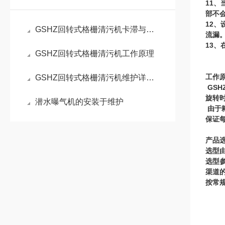
11
、
部不
12
、
GSHZ回转式格栅清污机卡滞与链条跳齿问题的成因及解决方案
流漏
13
、
GSHZ回转式格栅清污机工作原理
GSHZ回转式格栅清污机维护详细说明介绍
工作
GSH
旋转
潜水曝气机的安装于维护
由于
保证
产品
选型
选型
渠道
按常