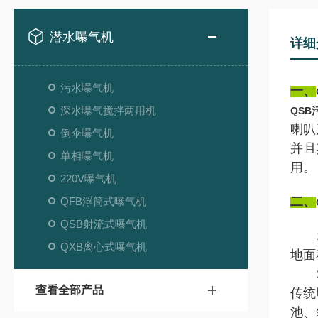
潜水曝气机
详细
污水曝气机
一、
深水曝气搅拌两用机
QS
喇叭
倒伞曝气机
并且
单相曝气机
用。
220V曝气机
二、
QFB浮筒式曝气机
QSB射流式曝气机
1、
QXB离心式曝气机
地面
2、
查看全部产品
传统
池、