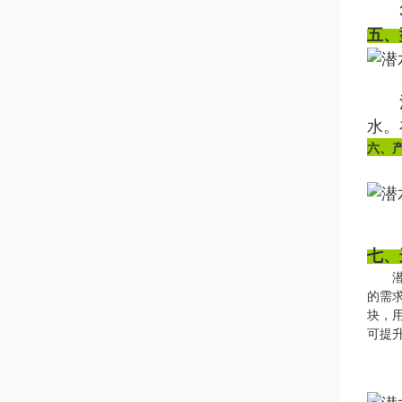
3、
五、
注：
水。
六
、
七、
潜水
的需
块，
可提