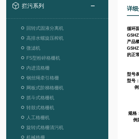
拦污系列
详细
回转式固液分离机
循环
GSHZ
高排水螺旋压榨机
产品
微滤机
GSHZ
的正
FS型粉碎格栅机
内进流格栅
型号
钢丝绳牵引格栅
型号
网板式阶梯格栅机
例
GS
抓斗式格栅机
30
10
转鼓式格栅机
规格
人工格栅机
例
1-
旋转式格栅清污机
1.
机械格栅