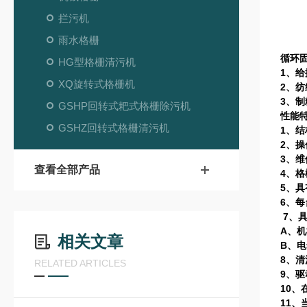
10
70
拦污机
雨水格栅
循环
HG型格栅清污机
1
、给
XQ旋转式格栅机
2
、纺
3
、制
GSHP回转式耙式格栅除污机
性能
GSHZ回转式格栅清污机
1
、结
2
、操
3
、维
查看全部产品
4
、格
5
、具
6
、每
7
、
A
、机
相关文章
B
、电
8
、清
RELATED ARTICLES
9
、驱
10
、
11
、