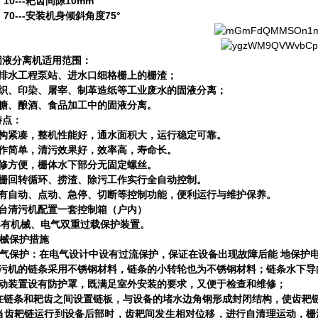
---
10mm
耙齿间隙
---
75°
安装机身倾斜角度
固液分离机
适用范围：
排水工程泵站、进水口细格栅上的栅渣；
织、印染、屠宰、制革造纸等工业废水的固液分离；
糖、酿酒、食品加工中的固液分离。
特点：
构紧凑，整机性能好，通水面积大，运行稳定可靠。
作简单，清污效果好，效率高，寿命长。
修方便，栅体水下部分无固定螺丝。
栅回转循环、捞渣、除污工作实行全自动控制。
有自动、点动、急停、切断等控制功能，便利运行与维护保养。
台清污机配置一套控制箱（户内）
具有机械、电气双重过载保护装置。
械保护措施
气保护：在电气设计中设有过流保护，保证在设备出现故障后能
地保护
污机的链条采用不锈钢材料，链条的小转轮也为不锈钢材料；链条水下导
动装置设有防护罩，既满足室外安装的要求，又便于检查和维修；
在链条和耙齿之间设置链板，与设备的堵水边角钢形成封闭结构，使齿耙
当齿耙链运行到设备后部时，齿耙间发生相对位移，进行自清理运动，栅