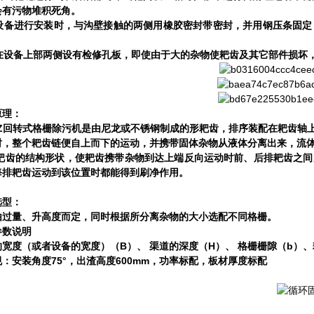
会有污物堆积死角。
设备进行安装时，与沟壁接触的两侧用橡胶密封带密封，并用钢压条固定
。
在设备上部两侧设有检修孔板，即使由于大的杂物使耙齿及其它部件损坏
原理：
Z
回转式格栅除污机是由尼龙或不锈钢制成的形耙齿，排序装配在耙齿轴
时，整个耙齿链便自上而下的运动，并携带固体杂物从液体分离出来，流
耙齿的结构形状，使耙齿携带杂物到达上端反向运动时前、后排耙齿之间
每排耙齿运动到该位置时都能得到刷净作用。
选型：
由过量、升高度而定，同时根据所分离杂物的大小选配不同格栅。
参数说明
B
H
b
的宽度（或者设备的宽度）（
）、
渠道的深度（
）、
格栅栅隙（
）、
75°
600mm
规：安装角度
，出渣高度
，功率标配，板材厚度标配