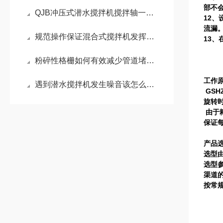
部不
QJB冲压式潜水搅拌机搅拌轴一旦断裂时的紧急处理
12
、
流漏
规范操作保证混合式搅拌机发挥实效
13
、
粉碎性格栅如何有效减少管道堵塞问题？
工作
遇到潜水搅拌机发生噪音该怎么判别及处理
GSH
旋转
由于
保证
产品
选型
选型
渠道
按常