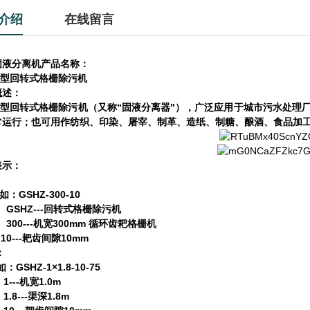
介绍
在线留言
固液分离机
产品名称：
型回转式格栅除污机
概述：
“
"
型回转式格栅除污机（又称
固液分离器
），广泛应用于城市污水处理
常运行；也可用作纺织、印染、屠宰、制革、造纸、制糖、酿酒、食品加
表示：
：
GSHZ-300-10
如：
HZ---
回转式格栅除污机
0---
300mm
机宽
循环齿耙格栅机
---
10mm
耙齿间隙
：
GSHZ-1×1.8-10-75
如：
--
1.0m
机宽
8---
1.8m
渠深