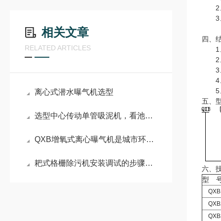
2、
3、
相关文章
四、
RELATED ARTICLES
1、
2、
3、
4、
5、
离心式潜水曝气机选型
五、
选型中心传动单管吸泥机，看池径、污泥特性和预算
QXB增氧式离心曝气机是城市环保事业*一部分
耙式格栅除污机安装调试的步骤有哪些
六、
型 
QXB1
QXB2
QXB3