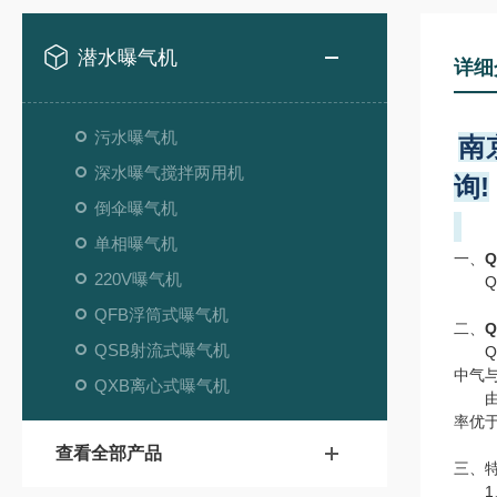
潜水曝气机
详细
污水曝气机
南
深水曝气搅拌两用机
询!
倒伞曝气机
单相曝气机
一、
220V曝气机
QX
QFB浮筒式曝气机
二、
QSB射流式曝气机
QX
中气
QXB离心式曝气机
由于
率优
查看全部产品
三、
1、