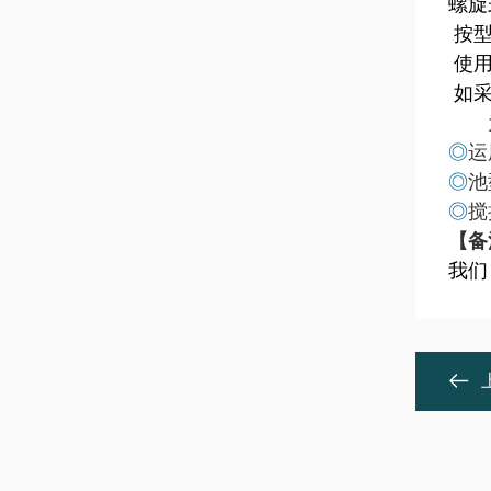
螺旋
按
使
如
为
◎
运
◎
池
◎
搅
【
备
我们