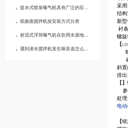
采用
提水式喷泉曝气机具有广泛的应用领域
结构
新型
双曲面搅拌机按安装方式分类
衬
射流式浮筒曝气机在饮用水源地保护中的重要意义
螺旋
【
L
遇到潜水搅拌机发生噪音该怎么判别及处理
砂水
斜置
排出
【
】
参
处理
电动
【
螺