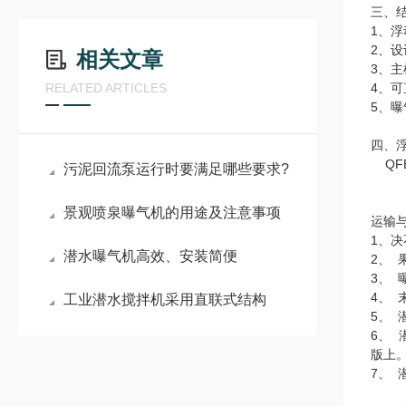
三、
1、
2、
相关文章
3、
RELATED ARTICLES
4、
5、
四、
QF
污泥回流泵运行时要满足哪些要求?
景观喷泉曝气机的用途及注意事项
运输
1、
潜水曝气机高效、安装简便
2、
3、
4、
工业潜水搅拌机采用直联式结构
5、
6、
版上
7、