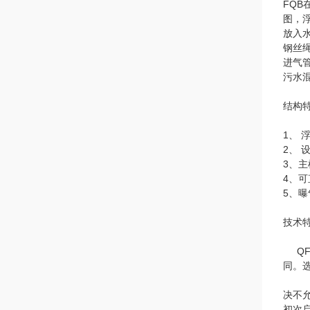
FQ
图，
放入
钢丝
进气
污水
结构
1、
2、
3、
4、
5、
技术
QF
同。选
决不
初次