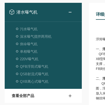
潜水曝气机
详细
污水曝气机
深水曝气搅拌两用机
浮筒
倒伞曝气机
一、
单相曝气机
QF
220V曝气机
XB
支撑
QFB浮筒式曝气机
FB
QSB射流式曝气机
二、
QXB离心式曝气机
QF
图，
放入
查看全部产品
钢丝