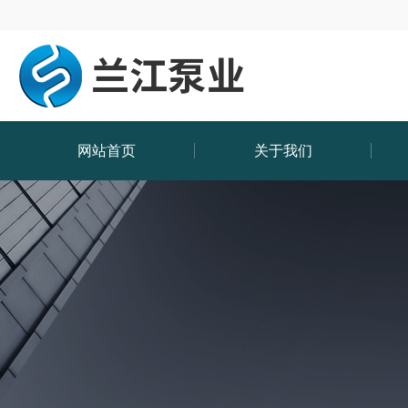
网站首页
关于我们