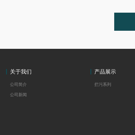
关于我们
产品展示
公司简介
拦污系列
公司新闻