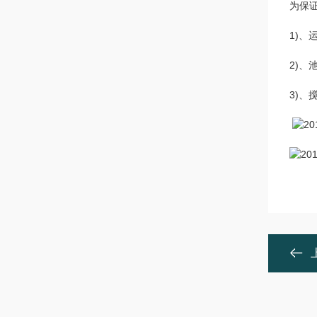
为保
1)、
2)、
3)