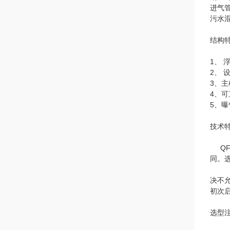
进气
污水
结构
1、
2、
3、
4、
5、
技术
QF
同。选
决不
初次
选型