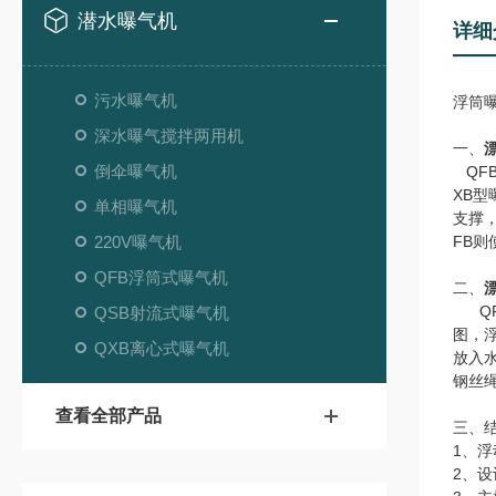
潜水曝气机
详细
污水曝气机
浮筒
深水曝气搅拌两用机
一、
倒伞曝气机
QF
XB
单相曝气机
支撑
220V曝气机
FB
QFB浮筒式曝气机
二、
QF
QSB射流式曝气机
图，
QXB离心式曝气机
放入
钢丝
查看全部产品
三、
1、
2、