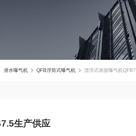
潜水曝气机
QFB浮筒式曝气机
漂浮式表面曝气机QFB7
7.5生产供应