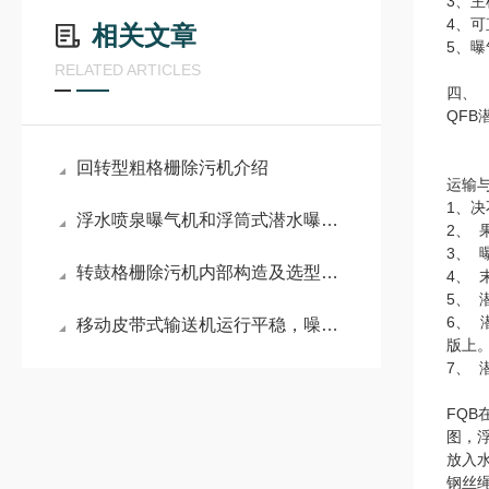
3、
4、
相关文章
5、
RELATED ARTICLES
四、
QF
回转型粗格栅除污机介绍
运输
1、
浮水喷泉曝气机和浮筒式潜水曝气机主要区别
2、
3、
转鼓格栅除污机内部构造及选型方法
4、
5、
6、
移动皮带式输送机运行平稳，噪音低
版上
7、
FQ
图，
放入
钢丝