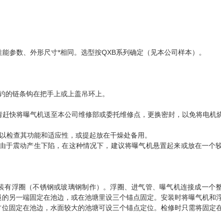
性能参数、外形尺寸*相同。选型按QXB系列确定（见本公司样本）。
钓的链条钩在把手上或上盖吊环上。
请赶快将曝气机送至本公司维修部或委托维修点，更换密封，以免将电机
时以检查其功能和适应性，或提起放在干燥处备用。
机由于震动产生下陷，在这种情况下，建议将曝气机悬置起来或放在一个
加装有浮圈（不锈钢或玻璃钢制作）。浮圈、进气管、曝气机连接成一个
绳的另一端固定在池边，或在池塘里设三个锚点固定。安装时将曝气机和
方位固定在池边，水面较大的池塘可设三个锚点定位。检修时只需将固定