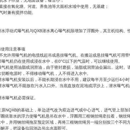
主机水下作业，无地面设备，噪音小；
可直接在氧化塘、河道、养鱼池等大面积水域中使用，无基建；
曝气时兼有搅拌功能。
B潜水浮动式曝气机与QXB潜水离心曝气机除增加了浮圈外，其主机结构、
与使用注意事项
决不允许用曝气机的电缆线起吊或悬挂曝气机。在搬运或悬挂曝气机可用带
 果曝气机仍在使用或浸在水中，在0°C以下的气温时，可以继续使用。
 曝气机使用油脂或润滑油，由于密封磨损，油脂或润滑油会漏出。这时。
 末切断电源时，不得移动曝气机，人不得进入水中。
 潜水曝气机安装以后，不能长期浸在水中不用，建议每半月至少运行4小
 潜水曝气机不能放在污水入口外。当底盘放在泥地或浮沙上，潜水曝气
。
 潜水曝气机必需保证。
B在原NQXB的基础上，单边进气改为双边进气或中心进气，进气管上部
浮圈依靠水的浮力使曝气机悬吊在水中，浮圈用三根钢丝绳牵拉着，钢丝
水中，并用钢丝绳拖至预定区域，再将三根钢丝绳另一端分别按三个不同
绳解开，把设备拉回池边吊出水面即可。