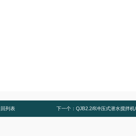
返回列表
下一个：
QJB2.2/8冲压式潜水搅拌机