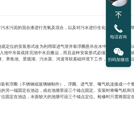
对污水污泥的混合液进行充氧及混合，以及对污水进行生化处理或养殖塘
电话咨询
池底定位的安装形式改为利用双进气管并靠浮圈悬吊在水中浮动的安装形
伸入池中吊装或排完池中水后搬运，而且这种安装形式必须有坚硬的基础
塘、养鱼池、景观湖、污水渠、河道等软基础环境下工作，从而经改进后
扫码加微信
加装有浮圈（不锈钢或玻璃钢制作）。浮圈、进气管、曝气机连接成一个
绳的另一端固定在池边，或在池塘里设三个锚点固定。安装时将曝气机和
方位固定在池边，水面较大的池塘可设三个锚点定位。检修时只需将固定