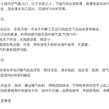
管上端为空气吸入口，位于水面之上，下端与混合室联通，接通电源后由
混合，混合液从出口流出，完成对污水的充氧。
特点
 浮动定位，安装方便，可在不中断工艺运行的状态下自由布置和移动；
 设计结构紧凑，利用自吸功能无需外接气源,气泡匀均；
主机水下作业，无地面设备，噪音小；
可直接在氧化塘、河道、养鱼池等大面积水域中使用，无基建；
曝气时兼有搅拌功能。
特点
B潜水浮动式曝气机由浮筒、暗转支架、潜水电机、混合室、底座、进气管
型按NQXB系列确定
允许起吊、悬挂、搬运曝气机时，用电缆线移动。可用链条钩在把手上或
启动前要检查叶轮旋转方向，转向不正确，会降低效率，并损坏电机。未
注意事项