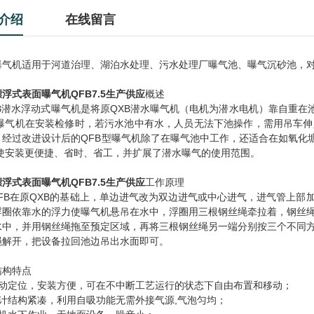
介绍
在线留言
曝气机适用于河道治理、湖泊水处理、污水处理厂曝气池、曝气沉砂池，
漂浮式表面曝气机QFB7.5生产供应
概述
B潜水浮动式曝气机是将原QXB潜水曝气机（电机为潜水电机）靠自重在
型曝气机在安装检修时，若污水池中有水，人员无法下池操作，需用吊车
，经过改进设计后的QFB型曝气机除了在曝气池中工作，还适合在如氧化
则使安装更便捷、省时、省工，并扩展了潜水曝气的使用范围。
漂浮式表面曝气机QFB7.5生产供应
工作原理
B在原QXB的基础上，单边进气改为双边进气或中心进气，进气管上部
浮圈依靠水的浮力使曝气机悬吊在水中，浮圈用三根钢丝绳牵拉着，钢丝
水中，并用钢丝绳拖至预定区域，再将三根钢丝绳另一端分别按三个不同
绳解开，把设备拉回池边吊出水面即可。
结构特点
浮动定位，安装方便，可在不中断工艺运行的状态下自由布置和移动；
设计结构紧凑，利用自吸功能无需外接气源,气泡匀均；