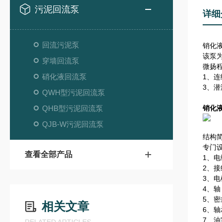
污泥回流泵
详细
回流污泥泵
销化
该泵
穿墙回流泵
微扬
硝化液回流泵
1、连
3、潜
QWH型污泥回流泵
QHB型污泥回流泵
销化
QJB-W污泥回流泵
结构
专门
查看全部产品
1、
2、
3、电
4、
5、
相关文章
6、轴
7、