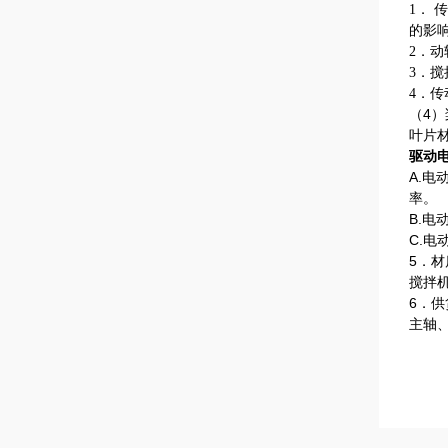
1．
的影
2．
动
3．
搅
4．
传
（4）
叶片
驱动
A.
率。
B.电
C.
5．
搅拌
6．供
主轴