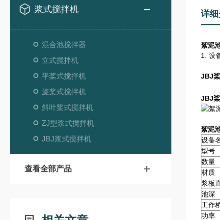
浆式搅拌机
详细
混合池搅拌器
絮泥
1. 
立式搅拌机
平桨式搅拌机
JBJ
旋桨式搅拌机
JBJ
斜叶桨式搅拌机
ZJ型浆式搅拌机
絮泥
JBJ浆式搅拌机
设备
型号
数量
查看全部产品
材质
浆板
池深
工作
功率