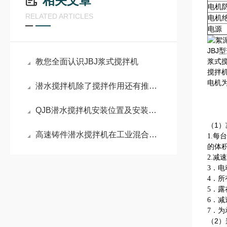
相关文章
电机
RELATED ARTICLES
电机
电源
JBJ
教您全面认识JBJ浆式搅拌机
浆式
搅拌
电机为
潜水搅拌机除了搅拌作用还有推射的效果
QJB潜水搅拌机安装位置及安装角度
（1）
高速铸件潜水搅拌机在工业混合中的重要性
1.
的体
2.
3．
电
4．
所
5．
露
6．
减
7．
为
（2