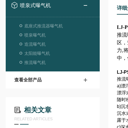
喷泉式曝气机
详细
底座式推流器曝气机
LJ-
推流
喷泉曝气机
区，
造流曝气机
力,
太阳能曝气机
中，
推流曝气机
LJ-
推流
查看全部产品
a)
漂浮
随时
b)
相关文章
沉水
RELATED ARTICLES
露于
c)深