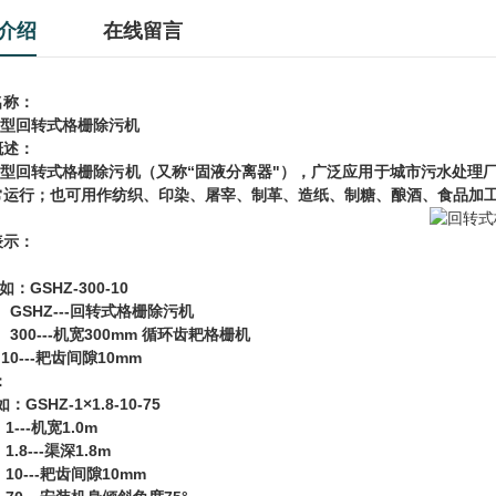
介绍
在线留言
名称：
型回转式格栅除污机
概述：
“
"
型回转式格栅除污机（又称
固液分离器
），广泛应用于城市污水处理
常运行；也可用作纺织、印染、屠宰、制革、造纸、制糖、酿酒、食品加
表示：
：
GSHZ-300-10
如：
HZ---
回转式格栅除污机
0---
300mm
机宽
循环齿耙格栅机
---
10mm
耙齿间隙
：
GSHZ-1×1.8-10-75
如：
--
1.0m
机宽
8---
1.8m
渠深
---
10mm
耙齿间隙