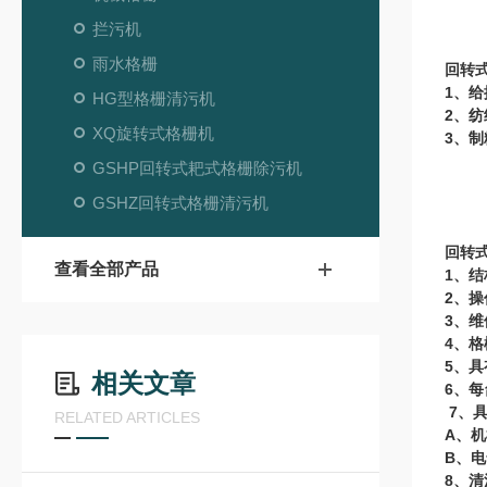
70
拦污机
雨水格栅
回转
1
、给
HG型格栅清污机
2
、纺
XQ旋转式格栅机
3
、制
GSHP回转式耙式格栅除污机
GSHZ回转式格栅清污机
回转
查看全部产品
1
、结
2
、操
3
、维
4
、格
5
、具
相关文章
6
、每
7
、
RELATED ARTICLES
A
、机
B
、电
8
、清