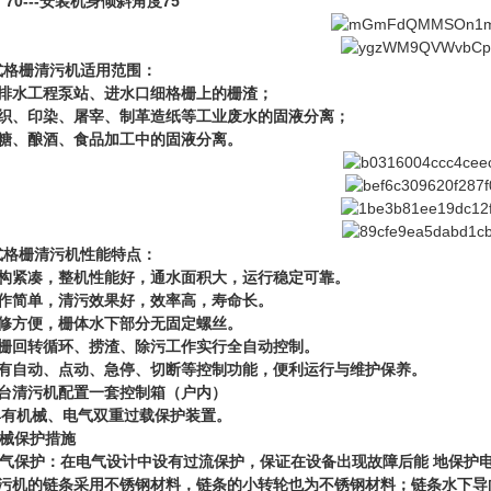
---
75°
安装机身倾斜角度
式格栅清污机
适用范围：
排水工程泵站、进水口细格栅上的栅渣；
织、印染、屠宰、制革造纸等工业废水的固液分离；
糖、酿酒、食品加工中的固液分离。
式格栅清污机
性能特点：
构紧凑，整机性能好，通水面积大，运行稳定可靠。
作简单，清污效果好，效率高，寿命长。
修方便，栅体水下部分无固定螺丝。
栅回转循环、捞渣、除污工作实行全自动控制。
有自动、点动、急停、切断等控制功能，便利运行与维护保养。
台清污机配置一套控制箱（户内）
具有机械、电气双重过载保护装置。
械保护措施
气保护：在电气设计中设有过流保护，保证在设备出现故障后能
地保护
污机的链条采用不锈钢材料，链条的小转轮也为不锈钢材料；链条水下导