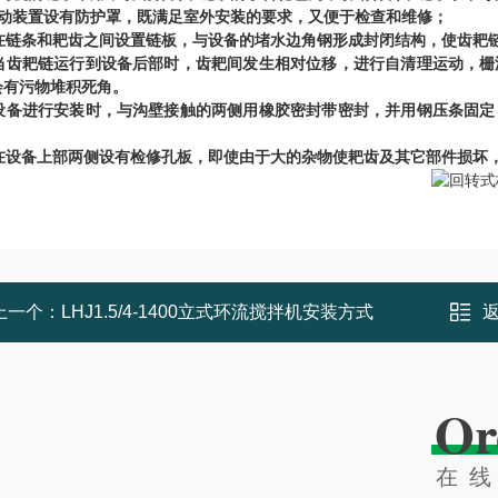
动装置设有防护罩，既满足室外安装的要求，又便于检查和维修；
在链条和耙齿之间设置链板，与设备的堵水边角钢形成封闭结构，使齿耙
当齿耙链运行到设备后部时，齿耙间发生相对位移，进行自清理运动，栅
会有污物堆积死角。
设备进行安装时，与沟壁接触的两侧用橡胶密封带密封，并用钢压条固定
。
在设备上部两侧设有检修孔板，即使由于大的杂物使耙齿及其它部件损坏
上一个：
LHJ1.5/4-1400立式环流搅拌机安装方式
Or
在