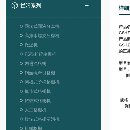
拦污系列
详细
回转式固液分离机
产品
GSHZ
高排水螺旋压榨机
产品
微滤机
GSHZ
的正
FS型粉碎格栅机
内进流格栅
型号
型号
钢丝绳牵引格栅
例
GS
网板式阶梯格栅机
30
抓斗式格栅机
10
规格
转鼓式格栅机
例
人工格栅机
1-
1.
旋转式格栅清污机
10
机械格栅