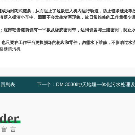
链成为封闭式链条，从而阻止了垃圾进入机内运行轨道，防止链条梗死等
渣落入栅渣小车中。因而不会发生堵塞现象，故日常维修的工作量很少
；底部耙齿链前设有一平板及橡胶密封带，达到设备与土建密封，防止
，也只要在工作平台更换损坏的耙齿和零件，勿需水下维修，不影响过水
返回列表
下一个：
DM-3030吨/天地埋一体化污水处理
der
线留言