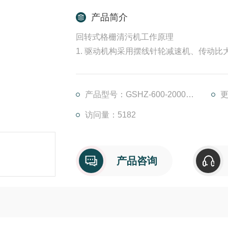
产品简介
回转式格栅清污机工作原理
1. 驱动机构采用摆线针轮减速机、传动
2. 链条传动机构采用亚太密封技术，避
3. 动滚轮结构新颖，具有双向纠偏、复
产品型号：GSHZ-600-2000-75-3mm
更
访问量：5182
产品咨询