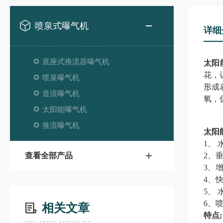
喷泉式曝气机
详细
底座式推流器曝气机
太阳
花，
喷泉曝气机
形成
造流曝气机
氧，
太阳能曝气机
推流曝气机
太阳
1、
查看全部产品
2、
3、
4、
5、
6、
相关文章
特点;