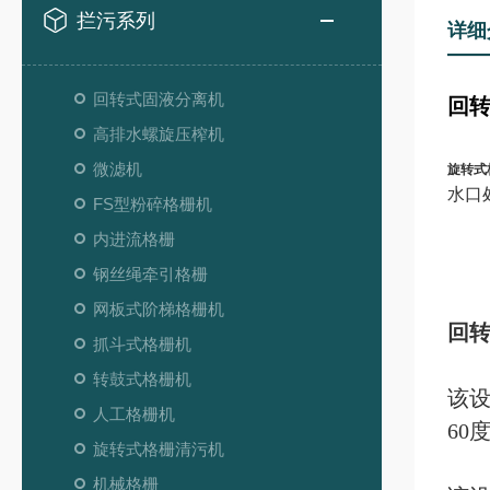
拦污系列
详细
回转式固液分离机
回转
高排水螺旋压榨机
微滤机
旋转式
水口
FS型粉碎格栅机
内进流格栅
钢丝绳牵引格栅
网板式阶梯格栅机
回转
抓斗式格栅机
转鼓式格栅机
该
人工格栅机
60
旋转式格栅清污机
机械格栅