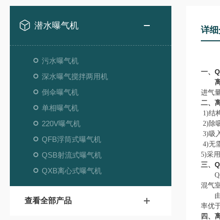
潜水曝气机
详细
污水曝气机
一、
深水曝气搅拌两用机
离心
倒伞曝气机
进气量为
二、
单相曝气机
1)
220V曝气机
2)
3)
QFB浮筒式曝气机
4)
QSB射流式曝气机
5)采
三、
QXB离心式曝气机
QX
混气
由于
查看全部产品
率优
四、