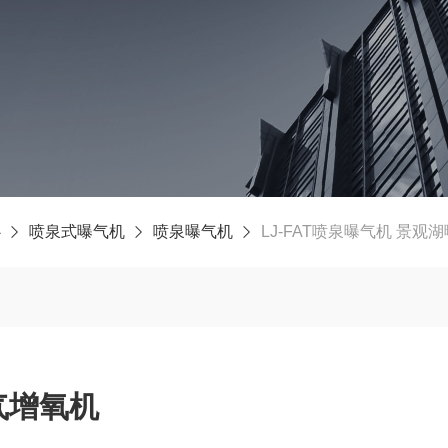
心
喷泉式曝气机
喷泉曝气机
LJ-FAT喷泉曝气机 景观
湖曝气增氧机