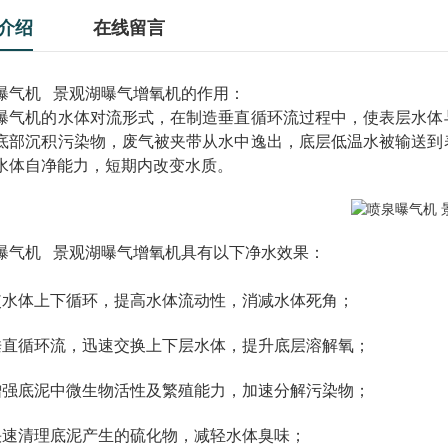
介绍
在线留言
曝气机 景观湖曝气增氧机的作用：
曝气机的水体对流形式，在制造垂直循环流过程中，使表层水体
底部沉积污染物，废气被夹带从水中逸出，底层低温水被输送到
水体自净能力，短期内
改变
水质。
曝气机 景观湖曝气增氧机具有以下净水效果：
使
水体上下循环，提高水体流动性，消减水体死角；
垂直循环流，迅速交换上下层水体，提升底层溶解氧；
增强底泥中微生物活性及繁殖能力，加速分解污染物；
快速
清理
底泥产生的硫化物，减轻水体臭味；