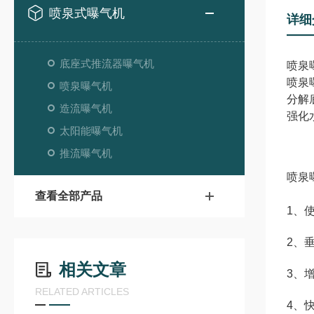
喷泉式曝气机
详细
底座式推流器曝气机
喷泉
喷泉
喷泉曝气机
分解
造流曝气机
强化
太阳能曝气机
推流曝气机
喷泉
查看全部产品
1、
2、
相关文章
3、
RELATED ARTICLES
4、