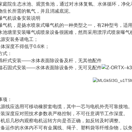
家庭院生态水池、观赏鱼池，通过对水体复氧、水体循环，净化
物生长所需的氧气，并且消减底泥。
曝气机设备安装说明
曝气机，是扬水喷泉式曝气机的一种类型之一，有
2种型号，适
水池塘里安装曝气或喷泉设备很困难，然而采用漂浮式喷泉曝气
电源安装务请电工；
水体深度不得低于0.6米；
方式：
插杆式安装
——水体表面除设备及杆，无其他配件
锚石固式安装
——水体表面除设备外，无可见配件
事项：
电源线应选用可移动橡胶套电缆，其中一芯与电机外壳可靠接地
安装深度应对照技术参数表严格控制，不可任意调节工作深度。
开机后几秒内观察电机运转方向是否正确，如反转及时调整。
设备运作的水体内不可有金属线、绳子、塑料袋等纤维杂物，以