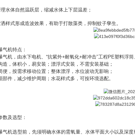
清理
水体自然温跃层，缩减水体上下层温差；
喷洒样式形成造波效果，有助于打散藻类，抑制蚊子孳生。
曝气机特点：
曝气机，由水下电机、
“抗紫外+耐氧化+耐冲击"工程PE塑料浮
构造，体积小，易安装；漂浮式安装，不需安装基础；
简便，按需求移动位置；整体漂浮，水位波动无影响；
损部件，减少维护周期；水花样式多，可按环境选配。
参数及选型：
曝气机选型前，先须明确水体的需氧量、水体平面大小以及深度