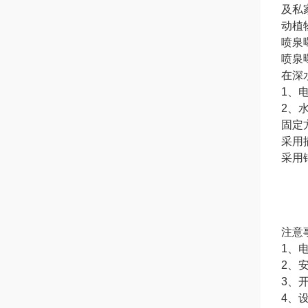
及私
动植
喷泉
喷泉
在深
1、
2、
固定
采用
采用
注意
1、
2、
3、
4、