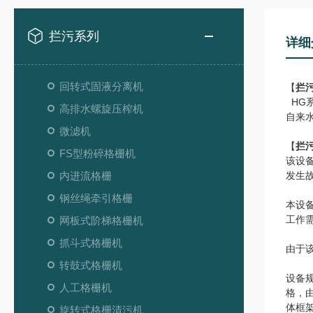
拦污系列
详细
回转式固液分离机
【
拦
HG
高排水螺旋压榨机
自来
微滤机
【
拦
FS型粉碎格栅机
该设
内进流格栅
发生
钢丝绳牵引格栅
本设
工作
网板式阶梯格栅机
抓斗式格栅机
由于
转鼓式格栅机
设备规
人工格栅机
格，
体框
旋转式格栅清污机