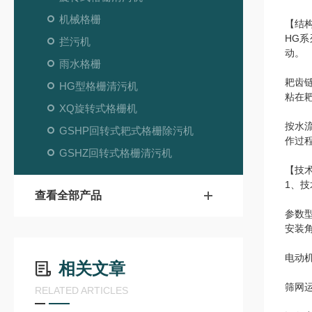
机械格栅
【结
HG
拦污机
动。
雨水格栅
耙齿
HG型格栅清污机
粘在
XQ旋转式格栅机
按水
GSHP回转式耙式格栅除污机
作过
GSHZ回转式格栅清污机
【技
1、技
查看全部产品
参数
安装角
电动机
相关文章
筛网运
RELATED ARTICLES