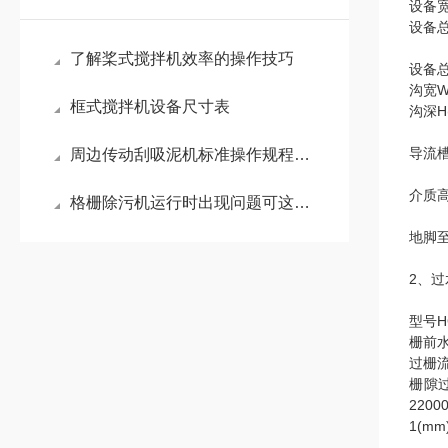
设备宽
设备总
了解桨式搅拌机效率的操作技巧
设备总
沟宽W
框式搅拌机设备尺寸表
沟深H
导流槽
周边传动刮吸泥机标准操作规程详解
介质
格栅除污机运行时出现问题可这样处理
地脚至
2、
型号
H
栅前水
过栅流
栅隙
过
2200
1(mm