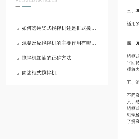
RELATED ARTICLES
三、
J
适用的
如何选用桨式搅拌机还是框式搅拌机
混凝反应搅拌机的主要作用有哪些？
四、
J
锚框
搅拌机加油的正确方法
平回
径较
简述框式搅拌机
五、
不同
六、
锚框
轴螺
了提