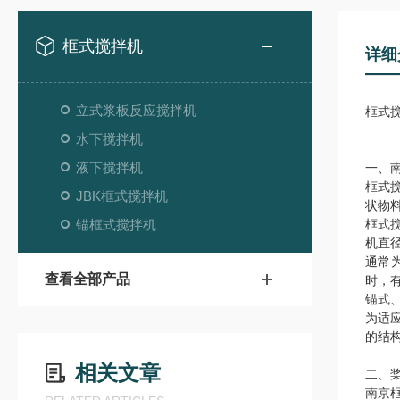
框式搅拌机
详细
立式浆板反应搅拌机
框式
水下搅拌机
液下搅拌机
一、
框式
JBK框式搅拌机
状物
锚框式搅拌机
框式
机直径
通常
查看全部产品
时，
锚式
为适
的结
相关文章
二、
南京框