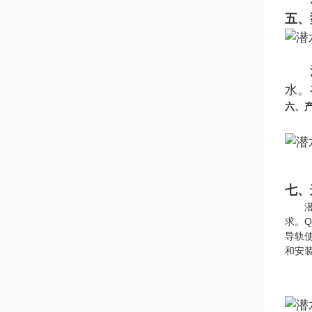
3、
五、
注：
水。
六
、
七、
潜水
求。
导轨
和安