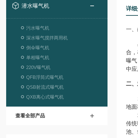
潜水曝气机
详细
污水曝气机
一、
深水曝气搅拌两用机
倒伞曝气机
合，
单相曝气机
曝气
220V曝气机
中应
QFB浮筒式曝气机
二、
QSB射流式曝气机
QXB离心式曝气机
1、
地面
2、
查看全部产品
传统
池、