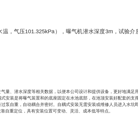
气压101.325kPa），曝气机潜水深度3m，试验介
气量、潜水深度等相关数据，以便本公司设计和提供设备，更好地满足
耦式安装是将曝气装置和的底座固定在水池底部，在池顶安装好配套的支
通过泵自重，自动耦合并密封。自耦式安装无需安装或维修人员进入水坑
依靠自重定位，具有安装位置可变动、灵活、成本低等特点。