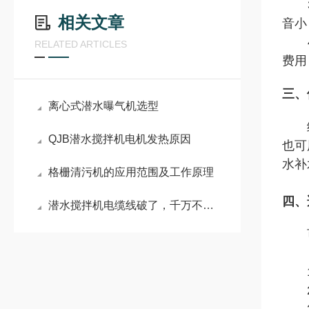
3、
相关文章
音小
4、
RELATED ARTICLES
费用
三、
离心式潜水曝气机选型
QJB潜水搅拌机电机发热原因
也可
水补
格栅清污机的应用范围及工作原理
四、
潜水搅拌机电缆线破了，千万不要有侥幸心理
1、
2、