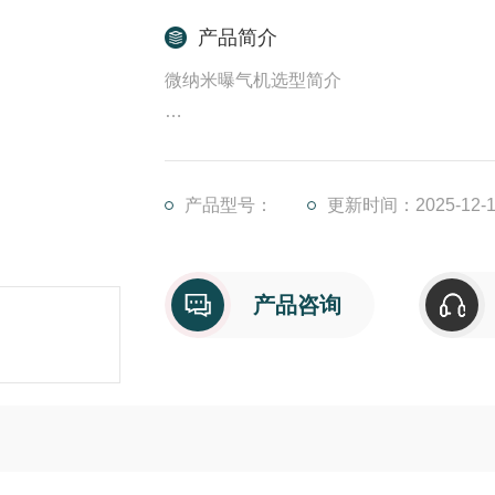
产品简介
微纳米曝气机选型简介
WNM 系列纳米气泡是本公司独立研制的一种节能的新型水处理设备，通过加压溶解释气产生大量纳米气泡，可
大大提高水体增氧效率
产品型号：
更新时间：2025-12-1
产品咨询