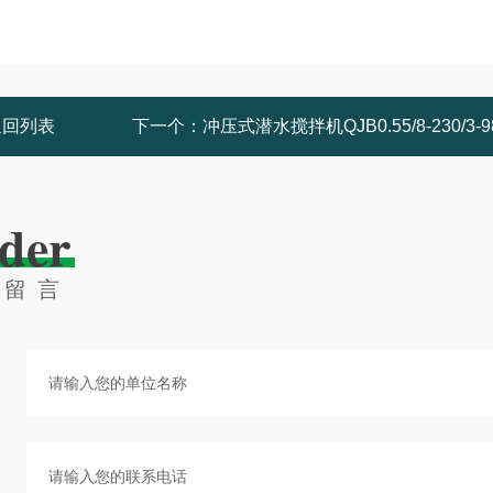
返回列表
下一个：
冲压式潜水搅拌机QJB0.55/8-230/3-9
der
线留言