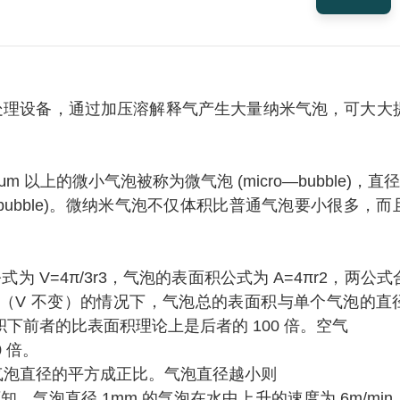
处
理
设
备
，
通过加
压溶解释气产生大量纳米气泡
，
可大大
μm
以
上
的微
小
气泡
被称
为
微气泡
(micro—bubble)
，
直径
ubble)
。
微纳米
气
泡不仅体积
比
普通气泡要
小
很多
，
而
公式
为
V=4π/3r3
，气
泡的
表
面
积
公
式
为
A=4πr2
，
两
公
式
（
V
不
变
）
的
情况
下
，
气
泡总
的
表
面
积与
单
个
气
泡
的
直
积
下
前者的比表面积理论上是
后
者的
100
倍
。
空气
0
倍。
气泡直径的平方成正比
。
气泡直径越小则
可知
，
气泡直径
1mm
的气泡在水
中上升的速度为
6m/min