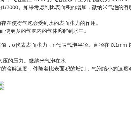
的
1/2000
。如果考虑到比表面积的增加，微纳米气泡的溶
的存在使得气泡会受到水的表面张力的作用。
而使更多的气泡内的气体溶解
到水中。
数值
，
σ代表表
面
张力，
r
代表
气泡半径
。
直径在
0.1mm
气压
的
压力
。
微纳
米
气泡
在
水
体的溶解速度
，
伴随着比表面积
的增加
，
气泡缩小的速度