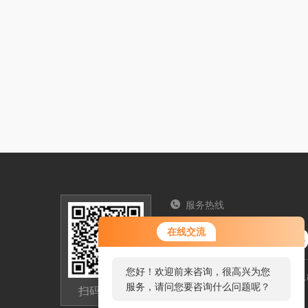
服务热线
您好！欢迎前来咨询，很高兴为您
025-5765
在线交流
服务，请问您要咨询什么问题呢？
您好，看您停留很久了，是否找到
江苏省南京市六合区新禹路1
了需求产品，您可以直接在线与我
扫码加微信
3332312833@qq.com
联系！