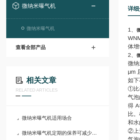
微纳米曝气机
详细
微纳米曝气机
1
、
WN
体增
查看全部产品
2
、
微纳
μm
相关文章
如下
①比
RELATED ARTICLES
气泡
得
A=
比
。
微纳米曝气机适用场合
和水
②上
微纳米曝气机定期的保养可减少不必要的损失
气泡