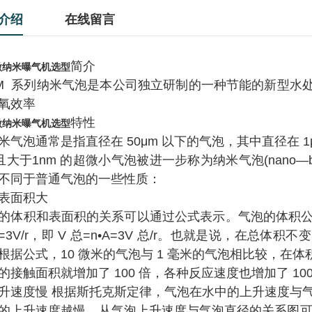
介绍
在线留言
简介
微纳米曝气机选型
M
系
列
纳
米
气
泡
是
本
公
司独立
研
制
的
一
种
节
能
的
新
型
水
氧效率
特性
微纳米曝气机选型
米
气
泡
通常
是
指直
径
在
50μm
以
下
的气
泡
，
其
中直
径
在
1
且大于
1nm
的超
微
小气泡
被
进一步称为
纳米气泡
(nano—b
不同于
普通气泡的一些性质：
表面积大
的体
积和
表面积的关
系可
以通过公式
表
示
。
气泡的体
积
3V/r
，
即
V
总
=n•A=3V
总
/r
。也就是
说
，
在
总体积
不变
根
据
公
式
，
10
微米
的气泡与
1
毫米的气泡
相
比较
，
在体
的接触面积就增加了
100
倍，各种反应速度也增加了
10
升速度慢 根据斯托克斯定律
，
气泡在水中的上升速度与
的上升速度越慢
。
从气泡上升速度与气泡直径的关系图