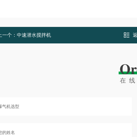
上一个：
中速潜水搅拌机
Or
在