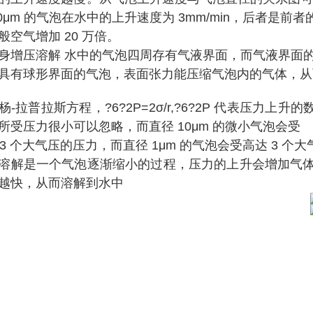
0μm
的气泡在水中的上升速
度
为
3mm/min
，
后者是前者
般空气增加
20
万倍。
身增压溶解 水中的气泡四周存有气液界面
，
而气液界面
具有球形界面的气泡
，
表面张力能压缩气泡内的气体
，
从
杨
-拉普拉
斯
方程，
?6?2P=2σ/r,?6?2P
代表压
力
上升的
所受压力很
小
可以忽略
，
而直径
10μm
的微小气泡会受
.3
个
大
气压
的
压力
，
而直
径
1μm
的
气
泡会
受
高
达
3
个
大
溶解是一个气泡逐渐缩小的过程
，
压力的上升会增加气
越快
，
从而溶解到水中