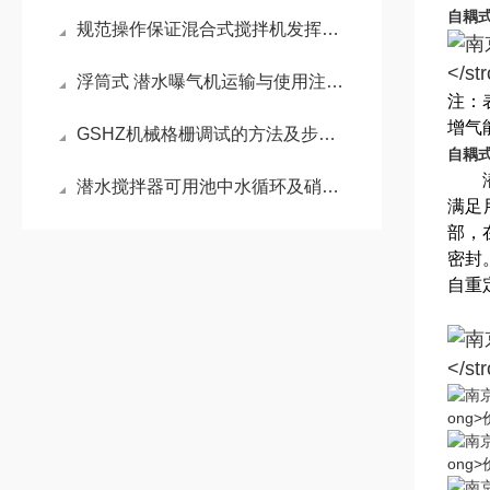
自耦
规范操作保证混合式搅拌机发挥实效
浮筒式 潜水曝气机运输与使用注意事项
注：
增气
GSHZ机械格栅调试的方法及步骤说明
自耦
潜水
潜水搅拌器可用池中水循环及硝化、脱氮和除磷阶段创建水流等
满足
部，
密封
自重