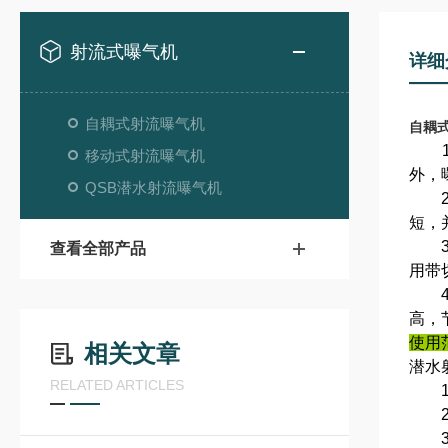
射流式曝气机
详细
自耦式射流曝气机
自耦
1、
移动式射流曝气机
外，
QSB潜水射流曝气机
2、
短，
3、
查看全部产品
用带
4、
高，
使用
相关文章
潜水
RELATED ARTICLES
1、
2、
3、