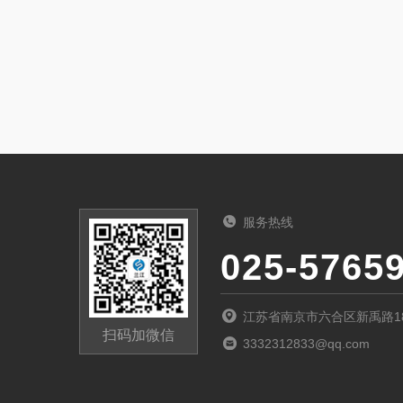
服务热线
025-5765
江苏省南京市六合区新禹路1
扫码加微信
3332312833@qq.com