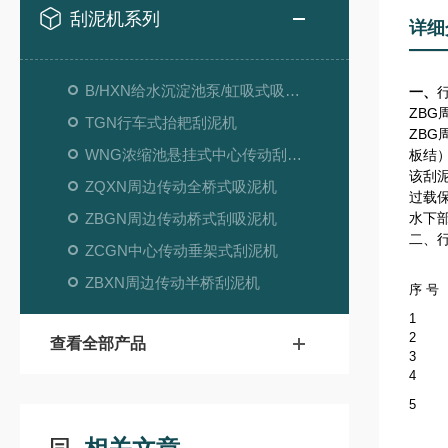
刮泥机系列
详细
B/HXN给水沉淀池泵/虹吸式吸泥机
一、
ZB
TGN行车式抬耙刮泥机
ZB
WNG浓缩池悬挂式中心传动刮吸泥机
板结
该刮
ZQXN周边传动全桥式吸泥机
过载
ZBGN周边传动桥式刮吸泥机
水下
二、
ZCGN中心传动垂架式刮泥机
ZBXN周边传动半桥刮泥机
序 号
1
2
查看全部产品
3
4
5