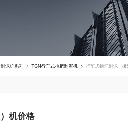
刮泥机系列
TGN行车式抬耙刮泥机
行车式抬耙刮泥（撇
渣）机价格