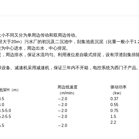
大小不同又分为单周边传动和双周边传动。
大于20m）污水厂的初沉及二沉池中，刮集池底沉泥（比重一般小于1.
般为中心进水，周边出水，中心排泥。
泥，周边排水，保证水流均匀。利用液位差自吸式排泥，设有浮渣刮集排
保设备。减速机采用减速机，保证三年内不开箱，电控系统为西门子产品
周边线速度
驱动功率
池深H（m）
（m/min）
（kw）
3.5
～2.0
0.37
4.0
～2.0
0.55
4.5-5.0
～2.0
0.75
5.2-5.5
～2.0
1.5
2.2
5.5
～2.0