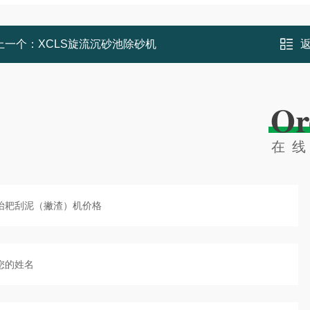
上一个：
XCLS旋流沉砂池除砂机
Or
在