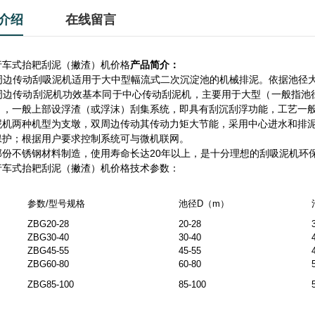
介绍
在线留言
行车式抬耙刮泥（撇渣）机价格
产品简介：
G周边传动刮吸泥机适用于大中型幅流式二次沉淀池的机械排泥。依据池径
G周边传动刮泥机功效基本同于中心传动刮泥机，主要用于大型（一般指池径
），一般上部设浮渣（或浮沫）刮集系统，即具有刮沉刮浮功能，工艺一
泥机两种机型为支墩，双周边传动其传动力矩大节能，采用中心进水和排
保护；根据用户要求控制系统可与微机联网。
部份不锈钢材料制造，使用寿命长达20年以上，是十分理想的刮吸泥机环
行车式抬耙刮泥（撇渣）机价格技术参数：
参数/型号规格
池径D（m）
ZBG20-28
20-28
ZBG30-40
30-40
ZBG45-55
45-55
ZBG60-80
60-80
ZBG85-100
85-100