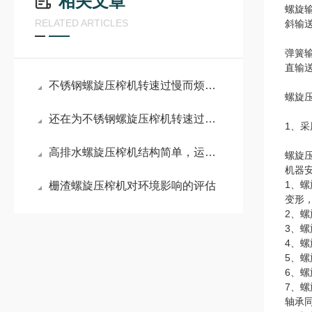
相关文章
螺旋
RELATED ARTICLES
斜输
弹簧
直输
不锈钢螺旋压榨机转速过慢而烦恼？
螺旋
还在为不锈钢螺旋压榨机转速过慢而烦恼？
1、
高排水螺旋压榨机结构简单，运行平稳
螺旋
机器
1、
栅渣螺旋压榨机对环境影响的评估
变形
2、
3、
4、
5、
6、
7、
轴承