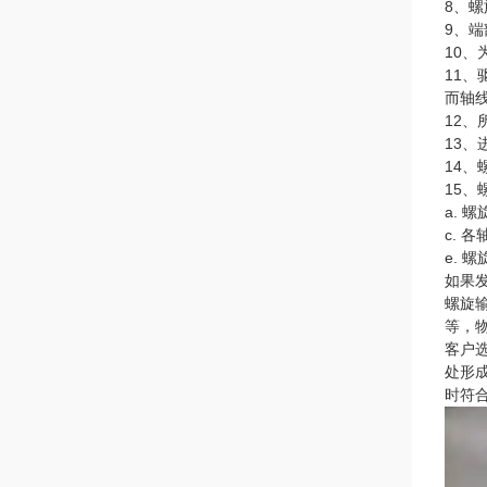
8、
9、
10
11
而轴线
12
13
14
15
a. 
c. 
e. 
如果
螺旋
等，
客户
处形成
时符