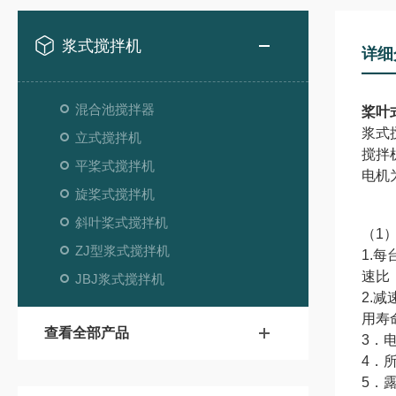
浆式搅拌机
详细
混合池搅拌器
桨叶
浆式
立式搅拌机
搅拌
平桨式搅拌机
电机
旋桨式搅拌机
斜叶桨式搅拌机
（
1
ZJ型浆式搅拌机
1.
速比
JBJ浆式搅拌机
2.
用寿
查看全部产品
3．
4．
5．