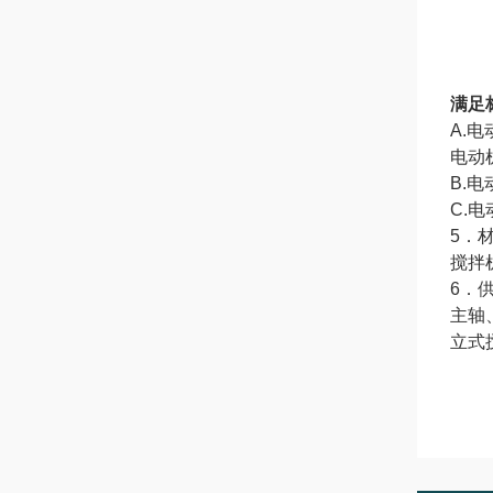
满足
A.
电动
B.
C.
5．
搅拌
6．
主轴
立式