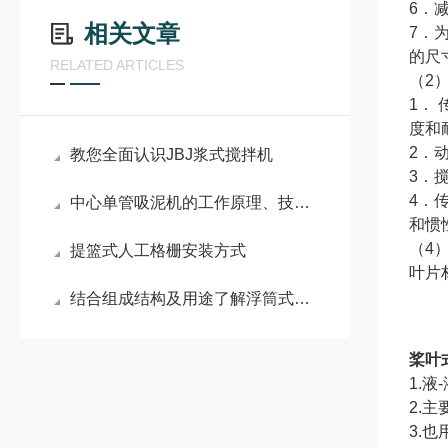
6．
相关文章
7．
的尺
RELATED ARTICLES
（
2
1．
度和
2．
教您全面认识JBJ浆式搅拌机
3．
4．
中心单管吸泥机的工作原理、技术特点及应用场景
和惯
（
4
提篮式人工格栅安装方式
叶片
结合组成结构及用途了解浮筒式搅拌机
桨叶
1.
2.
3.