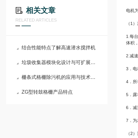
相关文章
电机为
RELATED ARTICLES
（1）
1.
体积
结合性能特点了解高速潜水搅拌机
2.
垃圾收集器模块化设计与可扩展性发展趋势展望
3．
栅条式格栅除污机的应用与技术创新
4．
ZG型转鼓格栅产品特点
5．
6．
7．
（2