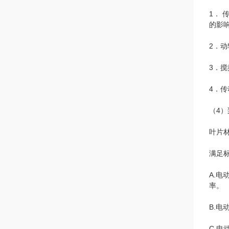
1．
的影
2．
3．
4．
（4）
叶片
满足
A.
率。
B.电
C.