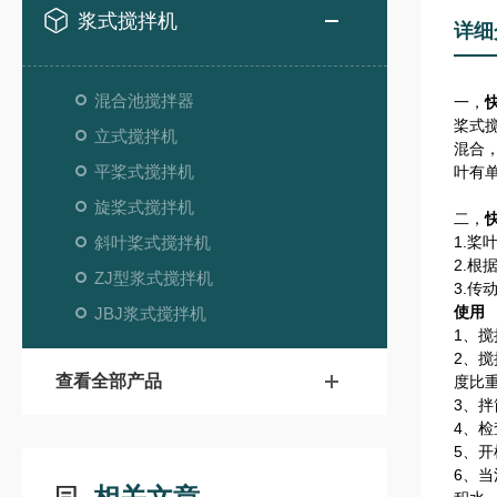
浆式搅拌机
详细
混合池搅拌器
一，
桨式
立式搅拌机
混合
平桨式搅拌机
叶有
旋桨式搅拌机
二，
斜叶桨式搅拌机
1.
2.
ZJ型浆式搅拌机
3.
使用
JBJ浆式搅拌机
1、
2、
查看全部产品
度比
3、
4、
5、
6、