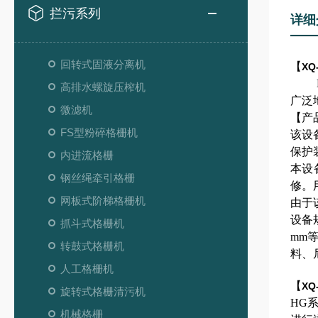
拦污系列
详细
回转式固液分离机
【
XQ
HG
高排水螺旋压榨机
广泛
微滤机
【产
FS型粉碎格栅机
该设
保护
内进流格栅
本设
钢丝绳牵引格栅
修。
网板式阶梯格栅机
由于
设备规
抓斗式格栅机
mm
转鼓式格栅机
料、
人工格栅机
【
XQ
旋转式格栅清污机
HG
机械格栅