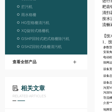
进行
拦污机
耙齿
清扫
雨水格栅
按水
HG型格栅清污机
流畅
XQ旋转式格栅机
【技
GSHP回转式耙式格栅除污机
1、
GSHZ回转式格栅清污机
参数
安装角
电动机
查看全部产品
筛网运
设备
设备总
设备
相关文章
沟宽W
沟深H(
RELATED ARTICLES
导流槽
介质*
地脚至