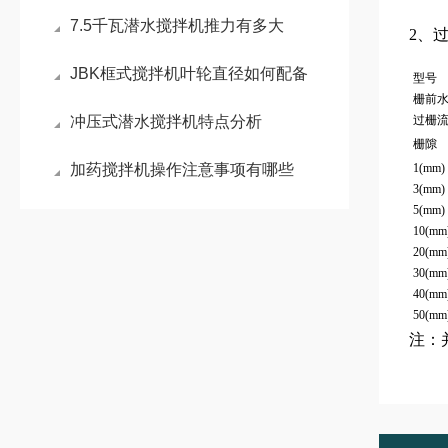
7.5千瓦潜水搅拌机推力有多大
2、
JBK框式搅拌机叶轮直径如何配备
型号
栅前水
冲压式潜水搅拌机特点分析
过栅流速
栅隙
加药搅拌机操作注意事项有哪些
1(mm)
3(mm)
5(mm)
10(mm
20(mm
30(mm
40(mm
50(mm
注：