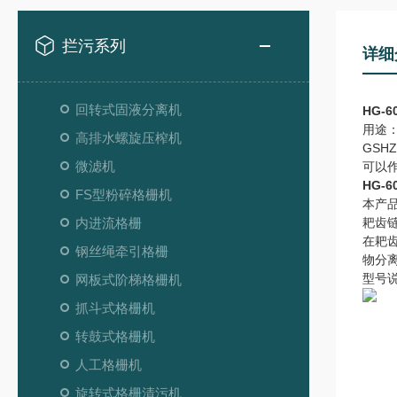
拦污系列
详细
回转式固液分离机
HG-
用途
高排水螺旋压榨机
GS
微滤机
可以
HG-
FS型粉碎格栅机
本产
内进流格栅
耙齿
在耙
钢丝绳牵引格栅
物分
型号
网板式阶梯格栅机
抓斗式格栅机
转鼓式格栅机
人工格栅机
旋转式格栅清污机