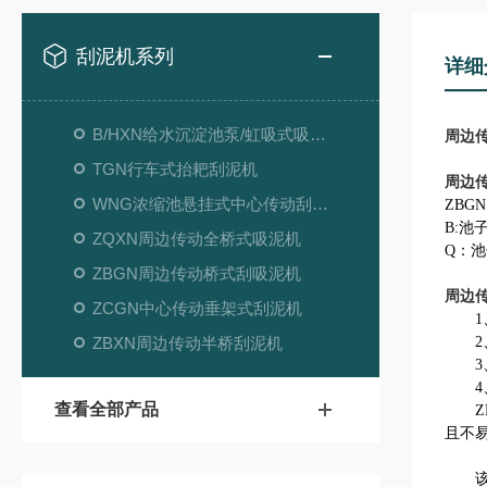
刮泥机系列
详细
B/HXN给水沉淀池泵/虹吸式吸泥机
周边
TGN行车式抬耙刮泥机
周边
WNG浓缩池悬挂式中心传动刮吸泥机
ZBG
B:池
ZQXN周边传动全桥式吸泥机
Q：
ZBGN周边传动桥式刮吸泥机
周边
ZCGN中心传动垂架式刮泥机
1、
ZBXN周边传动半桥刮泥机
2、
3、
4、
查看全部产品
ZB
且不
该刮