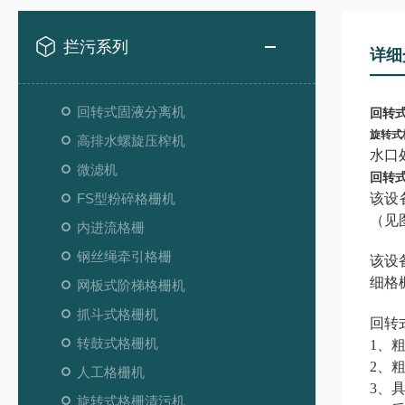
拦污系列
详细
回转式固液分离机
回转
旋转式
高排水螺旋压榨机
水口
微滤机
回转
FS型粉碎格栅机
该设
（见
内进流格栅
钢丝绳牵引格栅
该设
细格
网板式阶梯格栅机
抓斗式格栅机
回转式
转鼓式格栅机
1、
2、
人工格栅机
3、
旋转式格栅清污机