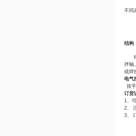
不同
结构
锚框
拌轴
或焊
电气
按
订货
1
、
2
、
3
、