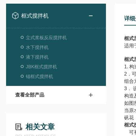
框式搅拌机
详细
立式浆板反应搅拌机
框式
适用
水下搅拌机
液下搅拌机
框式
JBK框式搅拌机
1.
构
2
．
锚框式搅拌机
组合
3
．
查看全部产品
构造
如图
当原
矾花
框式
相关文章
可