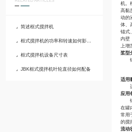
RELATED ARTICLES
机。
高黏
动的
体、
简述框式搅拌机
锚式
内壁
框式搅拌机的功率和转速如何影响工作效果？
上增
桨型
框式搅拌机设备尺寸表
锚式
JBK框式搅拌机叶轮直径如何配备
适用
适用
应用
锚框
在罐
常用
的搅
流动