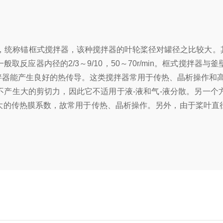
统称锚框式搅拌器，该种搅拌器的叶轮桨径对罐径之比较大。
反应器内径的2/3～9/10，50～70r/min。框式搅拌
拌器能产生良好的热传导。这类搅拌器常用于传热、晶析操作和
生大的剪切力，因此它不适用于液-液和气-液分散。另一个
大的传热膜系数，故常用于传热、晶析操作。另外，由于桨叶直