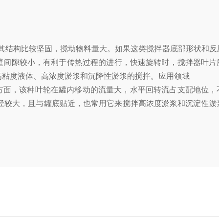
其结构比较坚固，搅动物料量大。如果这类搅拌器底部形状和反
器与釜壁间隙较小，有利于传热过程的进行，快速旋转时，搅拌器叶
高粘度液体、高浓度淤浆和沉降性淤浆的搅拌。应用领域
方面，该种叶轮在罐内移动的流量大，水平回转流占支配地位，
径较大，且与罐底贴近，也常用它来搅拌高浓度淤浆和沉淀性淤