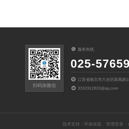
服务热线
025-5765
江苏省南京市六合区新禹路1
扫码加微信
3332312833@qq.com
技术支持：
环保在线
管理登录