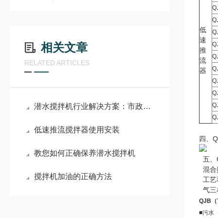
Q
Q
低
Q
速
相关文章
Q
推
Q
流
RELATED ARTICLES
Q
器
Q
Q
Q
潜水搅拌机行业解决方案：市政污水处理、工业废水治理全场景应用指南
Q
低速推流搅拌器使用安装
四、
教您如何正确保养潜水搅拌机
五、
混合
搅拌机加油的正确方法
工艺
气三
QJB（
■污水