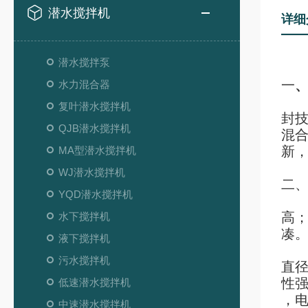
潜水搅拌机
详细
潜水搅拌泵
一
水力混合器
Q
复叶潜水搅拌机
封
QJB潜水搅拌机
混
新
MA型潜水搅拌机
WJ潜水搅拌机
二
YQD潜水搅拌机
混
高
水下搅拌机
凑
液下搅拌机
低
污水搅拌机
直
性
低速潜水搅拌机
，电
中速潜水搅拌机