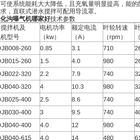
，可使系统能耗大大降低，且充氧量明显提高，能的
要求，直联式潜水搅拌可配用导流罩。
氧化沟曝气机哪家好
技术参数
水搅拌机及
电机功率
额定电流
叶轮转速
流机型号
（kw）
（A）
（rpm）
JB008-260
0.85
3.1
710
2
JB015-260
1.5
4.0
980
2
JB022-320
2.2
7.9
740
3
JB040-320
4
10.3
980
3
JB025-400
2.5
8.6
740
4
JB030-400
3
9.5
740
4
JB040-400
4.0
12
980
4
JB040-615
4.0
14
480
6