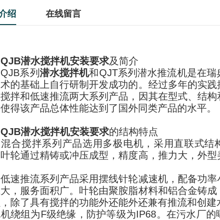
介绍
在线留言
、
QJB潜水搅拌机安装要求
及简介
JB系列
潜水搅拌机
和QJT系列潜水推流机是在
技术的基础上自行研制开发成功的。经过多年的实践
合搅拌和低速推流两大系列产品，因其在型式、结构
，使得该产品总体性能达到了国外同类产品的水平。
、
QJB潜水搅拌机安装要求
的结构特点
合搅拌系列产品选用多极电机，采用直联式结构
；叶轮通过精铸或冲压成型，精度高，推力大，外型
。
速推流系列产品采用摆线针轮减速机，配备功率
径大，服务面积广。叶轮由聚胺脂材料和铝合金铸成
强，除了具有搅拌的功能外还能外还兼有推流和创建
机绕组为F级绝缘，防护等级为IP68。在污水厂