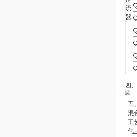
Q
流
器
Q
Q
Q
Q
Q
四、
五
混
工
气