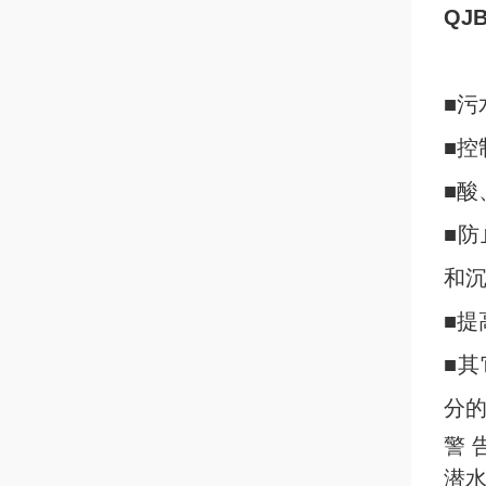
QJ
■污
■控
■酸
■
和
■提
■
分
警 
潜