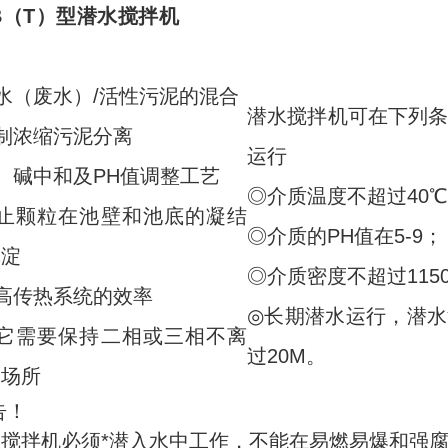
B（T）型
潜水搅拌机
水（废水）/活性污泥的混合
潜水搅拌机可在下列
制浓缩污泥分离
运行
、碱中和及PH值调整工艺
◎介质温度不超过40
防止颗粒在池壁和池底的凝结
◎介质的PH值在5-9；
沉淀
◎介质密度不超过1150K
高传热系统的效率
◎长期潜水运行，潜
其它需要保持二相或三相不离
过20M。
的场所
告！
水搅拌机必须*潜入水中工作，不能在易燃易爆和强