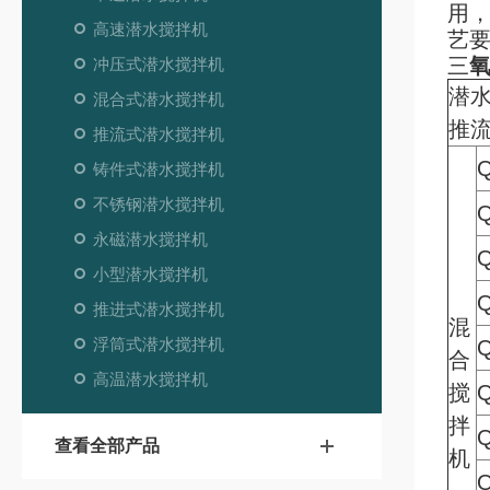
用
高速潜水搅拌机
艺
三
冲压式潜水搅拌机
潜
混合式潜水搅拌机
推
推流式潜水搅拌机
Q
铸件式潜水搅拌机
不锈钢潜水搅拌机
Q
永磁潜水搅拌机
Q
小型潜水搅拌机
Q
推进式潜水搅拌机
混
浮筒式潜水搅拌机
Q
合
高温潜水搅拌机
搅
Q
拌
Q
查看全部产品
机
Q