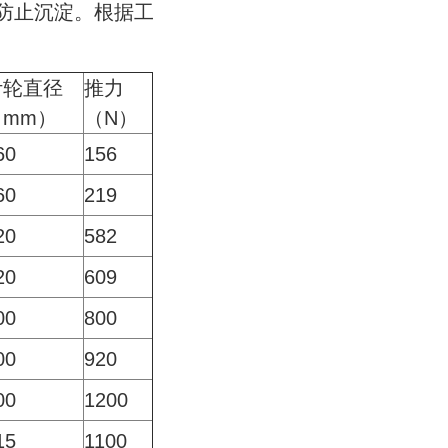
防止沉淀。根据工
叶轮直径
推力
（mm）
（N）
60
156
60
219
20
582
20
609
00
800
00
920
00
1200
15
1100