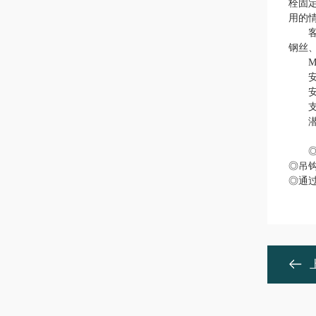
栓固
用的
钢丝
M
◎吊钩
◎通