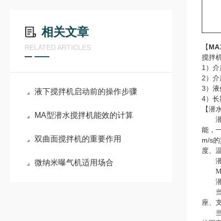
相关文章
【
MA
RELATED ARTICLES
搅拌
1）介
2）介
3）液
液下搅拌机启动前的操作步骤
4）
【潜
MA型潜水搅拌机能效的计算
能，一
双曲面搅拌机的重要作用
m/
度、
微纳米曝气机适用场合
M
座、