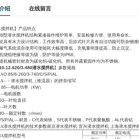
740---额定转数（r/min）
介绍
在线留言
C/S/P/AL---材质：C代表铸铁，S代表
水搅拌机】产品特点
QJB型潜水搅拌机结构紧凑操作维护简单、安装检修方便、使用寿命长。
叶轮具有水力设计结构，工作效率高，后掠式叶片具有自洁功能可防杂物缠
与曝气系统混合使用可使能耗大幅度降低，充氧量明显提高，防止沉淀。
机绕组绝缘等级为级，防护等级为IP68。
两道机械密封材质为碳化钨-碳化钨。所有外露紧固件均为不锈钢。
10-12-620/3-480潜水搅拌机
】参数规格
O.85/8-260/3-740/C/S/P/AL
A
--－潜水搅拌机（推流器）的拼音缩写
A
.85---电机功率（KW）
---电机级数
60---叶轮直径
---叶片数
40---额定转数（r/min)
C/S/P/AL---材质：C代表铸铁，S代表不锈钢，P代表聚氨酯，AL代表铝
潜水搅拌机的技术参数南京潜水搅拌机 宜兴潜水搅拌机 上海潜水搅拌
A
额定功率
额定电流
搅拌机型号
MA
(kw)
(A)