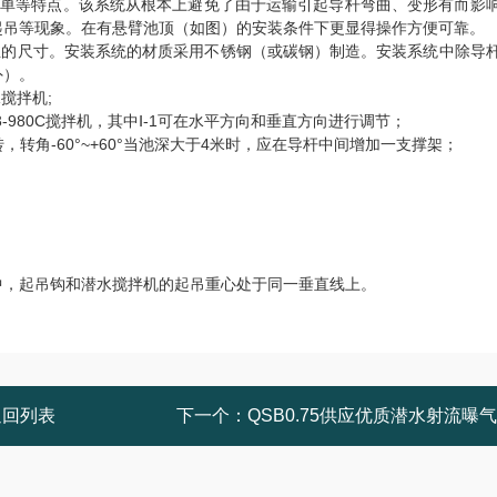
简单等特点。该系统从根本上避免了由于运输引起导杆弯曲、变形有而影
起吊等现象。在有悬臂池顶（如图）的安装条件下更显得操作方便可靠。
丝的尺寸。安装系统的材质采用不锈钢（或碳钢）制造。安装系统中除导
外）。
搅拌机;
260/3-980C搅拌机，其中Ⅰ-1可在水平方向和垂直方向进行调节；
转角-60°~+60°当池深大于4米时，应在导杆中间增加一支撑架；
中，起吊钩和潜水搅拌机的起吊重心处于同一垂直线上。
返回列表
下一个：
QSB0.75供应优质潜水射流曝