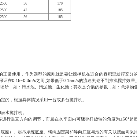
2500
36
170
2500
42
185
2500
56
185
的正常使用，作为选型的原则就是要让搅拌机在适合的容积里发挥充分
15~0.3m/s之间,如果低于0.15m/s的流速则达不到推流搅拌效果,超
用的场所，如：污水池、污泥池、生化池；其次是介质的参数，如：悬浮物
确定的，根据具体情况采用一台或多台搅拌机。
卸潜水搅拌机。
要进行垂直方向的调节，而且在水平面内可绕导杆旋转的角度为±60°起
构底座）。起吊系统底座、钢绳固定架和导向底座与池的有关联接面均采