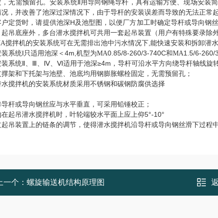
定，无需预留孔。安装系统Ⅱ用导向钢绳导杆，具有运输方便、现场安装
情况，并改善了池深过深情况下，由于导杆的安装误差而导致的无法正常
客户定货时，请提供池深H及池型图，以便厂方加工时确定导杆或导向钢
、起吊底座外，多台潜水搅拌机可共用一套起吊装置（用户有特殊要录除
搅拌机的安装系统可在无需排出池中污水情况下,能快速安装和拆卸潜水
A
安装系统Ⅰ只适用池深＜4m,机型为
0.85/8-260/3-740C和
1.5/6-
MA
MA
安装系统Ⅱ、Ⅲ、Ⅳ、Ⅵ适用于池深≥4m，导杆可沿水平方向绕导杆轴线旋转，
支撑架和下托架与池壁、池底均用钢膨胀螺栓固定，无需预留孔；
潜水搅拌机的安装系统材质采用不锈钢和碳钢防腐供选择
◎导杆或导向钢丝应与水平垂直，可采用铅锤校正；
在起吊潜水搅拌机时，叶轮端较水平面上应上仰5°-10°
过起吊装置上的链条的调节，使得潜水搅拌机沿导杆或导向钢丝滑下过程
上一个：
螺旋输送机结构原理图