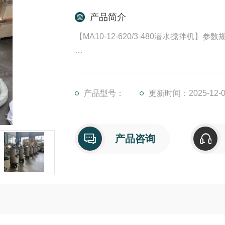
产品简介
【MA10-12-620/3-480潜水搅拌机】参数
MAO.85/8-260/3-740/C/S/P/AL
MA--－潜水搅拌机（推流器）的拼音缩写
产品型号：
更新时间：2025-12-0
O.85---电机功率（KW）
产品咨询
8---电机级数
260---叶轮直径
3---叶片数