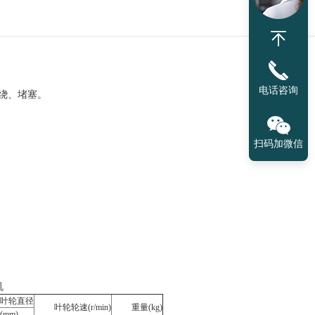
不锈钢，P代表聚氨酯，AL代表铝
电话咨询
绕、堵塞。
扫码加微信
机
叶轮直径
叶轮轮速(r/min)
重量(kg)
(mm)