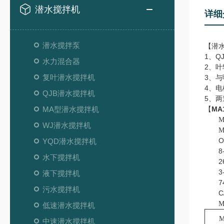
潜水搅拌机
详细
潜水搅拌泵
【潜
1、
水力混合器
2、
复叶潜水搅拌机
3、
4、电
QJB潜水搅拌机
5、
MA型潜水搅拌机
【
MA
M
WJ潜水搅拌机
M
O
YQD潜水搅拌机
8
水下搅拌机
2
3
液下搅拌机
7
污水搅拌机
M
低速潜水搅拌机
中速潜水搅拌机