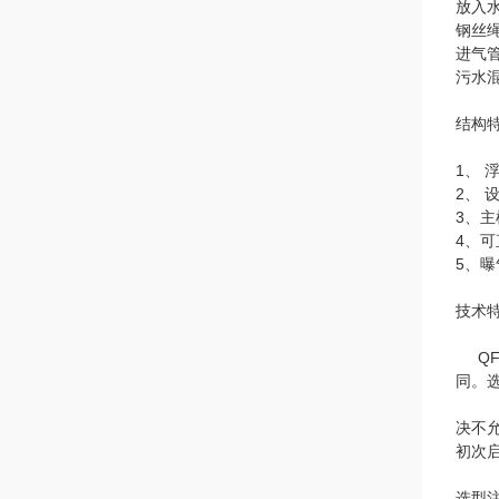
放入
钢丝
进气
污水
结构
1、
2、
3、
4、
5、
技术
QF
同。选
决不
初次
选型