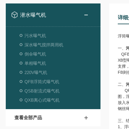
潜水曝气机
详细
污水曝气机
浮筒
深水曝气搅拌两用机
一、
倒伞曝气机
QF
XB
单相曝气机
支撑
220V曝气机
FB
QFB浮筒式曝气机
二、
QF
QSB射流式曝气机
图，
QXB离心式曝气机
放入
钢丝
查看全部产品
三、
1、