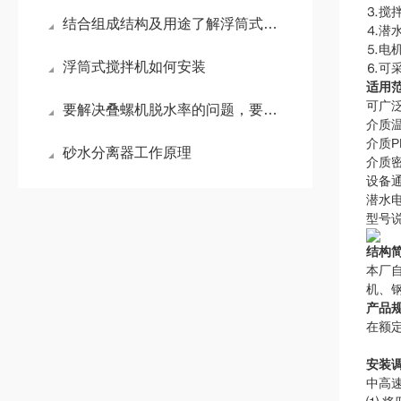
⒊搅
结合组成结构及用途了解浮筒式搅拌机
⒋潜
⒌电
浮筒式搅拌机如何安装
⒍可
适用
可广
要解决叠螺机脱水率的问题，要明确几个因素
介质温
介质P
砂水分离器工作原理
介质密
设备
潜水
型号
结构
本厂
机、
产品
在额定
安装
中高