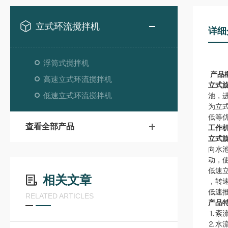
立式环流搅拌机
详细
浮筒式搅拌机
产品
高速立式环流搅拌机
立式
低速立式环流搅拌机
池，
为立
低等
查看全部产品
工作
立式
向水
动，
低速立
相关文章
，转
低速
RELATED ARTICLES
产品
⒈紊
⒉水