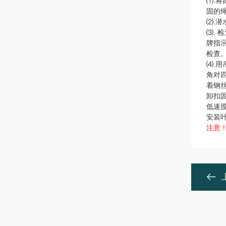
⑴.
固的
⑵.
⑶.
牌指
检查
⑷.
角对
着钢
卸扣
低速
安装
注意