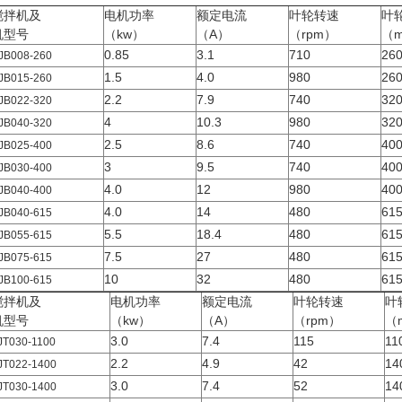
搅拌机及
电机功率
额定电流
叶轮转速
叶
机型号
（kw）
（A）
（rpm）
（
0.85
3.1
710
26
JB008-260
1.5
4.0
980
26
JB015-260
2.2
7.9
740
32
JB022-320
4
10.3
980
32
JB040-320
2.5
8.6
740
40
JB025-400
3
9.5
740
40
JB030-400
4.0
12
980
40
JB040-400
4.0
14
480
61
JB040-615
5.5
18.4
480
61
JB055-615
7.5
27
480
61
JB075-615
10
32
480
61
JB100-615
搅拌机及
电机功率
额定电流
叶轮转速
叶
机型号
（kw）
（A）
（rpm）
（
3.0
7.4
115
11
JT030-1100
2.2
4.9
42
14
JT022-1400
3.0
7.4
52
14
JT030-1400