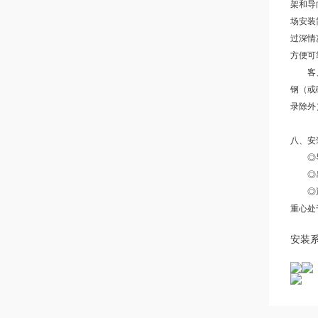
架和导
场安装
过深情
方便可
客户定
钢（或
录除外
八、安
◎导
◎吊钩
◎通过
重心处
安装系