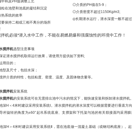
碱中和及PH值调整工艺
◎介质的PH值在5-9；
颗粒在池壁和池底的凝结和沉淀
◎介质密度不超过1150Kg/m3;
传热系统的效率
◎长期潜水运行，潜水深度一般不超过
需要保持二相或三相不离分的场所
！
搅拌机必须*潜入水中工作，不能在易燃易爆和强腐蚀性的环境中工作！
水搅拌机
选型注意事项
潜水搅拌机取得运行效果，请使用方提供如下资料;
用目的；
型及尺寸，包括水深；
介质的特性，包括粘度、密度、温度、及固体物含量等。
水搅拌机
安装系统
水搅拌机
的安装系统可在无需排出池中污水的情况下，能快速安装和拆卸潜水搅拌机
H＜4米时建议采用安装系统Ⅰ。潜水搅拌机的潜水深度可以根据需要进行垂直方向
导杆旋转的角度为±60°起吊系统底座、支撑架和下托架与池的有关联接面均采用
H＞4米时建议采用安装系统Ⅱ，需在池底做一混凝土基础（或钢结构底座）。起