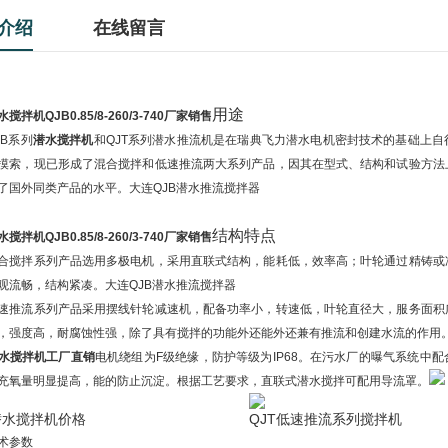
介绍
在线留言
用途
水搅拌机QJB0.85/8-260/3-740厂家销售
B系列
潜水搅拌机
和QJT系列潜水推流机是在瑞典飞力潜水电机密封技术的基础上
摸索，现已形成了混合搅拌和低速推流两大系列产品，因其在型式、结构和试验方法
了国外同类产品的水平。大连QJB潜水推流搅拌器
结构特点
水搅拌机QJB0.85/8-260/3-740厂家销售
拌系列产品选用多极电机，采用直联式结构，能耗低，效率高；叶轮通过精铸或
观流畅，结构紧凑。大连QJB潜水推流搅拌器
流系列产品采用摆线针轮减速机，配备功率小，转速低，叶轮直径大，服务面积
，强度高，耐腐蚀性强，除了具有搅拌的功能外还能外还兼有推流和创建水流的作用
水搅拌机工厂直销
电机绕组为F级绝缘，防护等级为IP68。在污水厂的曝气系统中
充氧量明显提高，能的防止沉淀。根据工艺要求，直联式潜水搅拌可配用导流罩。
潜水搅拌机价格
QJT低速推流系列搅拌机
技术参数