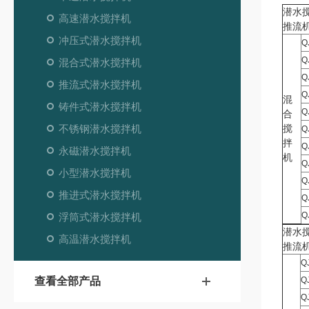
潜水
高速潜水搅拌机
推流
冲压式潜水搅拌机
Q
Q
混合式潜水搅拌机
Q
推流式潜水搅拌机
Q
混
铸件式潜水搅拌机
Q
合
不锈钢潜水搅拌机
搅
Q
拌
Q
永磁潜水搅拌机
机
Q
小型潜水搅拌机
Q
推进式潜水搅拌机
Q
Q
浮筒式潜水搅拌机
潜水
高温潜水搅拌机
推流
Q
查看全部产品
Q
Q