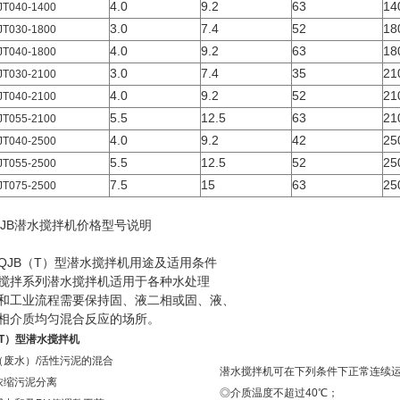
4.0
9.2
63
14
JT040-1400
3.0
7.4
52
18
JT030-1800
4.0
9.2
63
18
JT040-1800
3.0
7.4
35
21
JT030-2100
4.0
9.2
52
21
JT040-2100
5.5
12.5
63
21
JT055-2100
4.0
9.2
42
25
JT040-2500
5.5
12.5
52
25
JT055-2500
7.5
15
63
25
JT075-2500
QJB潜水搅拌机价格型号说明
QJB（T）型潜水搅拌机用途及适用条件
搅拌系列潜水搅拌机适用于各种水处理
和工业流程需要保持固、液二相或固、液、
相介质均匀混合反应的场所。
T）型
潜水搅拌机
（废水）/活性污泥的混合
潜水搅拌机可在下列条件下正常连续
浓缩污泥分离
◎介质温度不超过40℃；