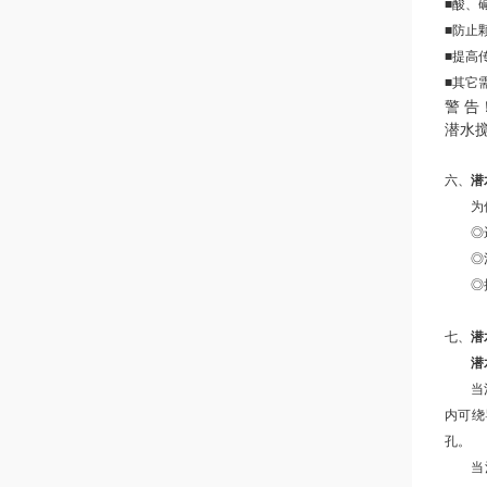
■酸、
■防止
■提高
■其它
警 告
潜水
六、
潜
为保证
◎运
◎池
◎搅拌
七、
潜
潜
当池深
内可绕
孔。
当池深