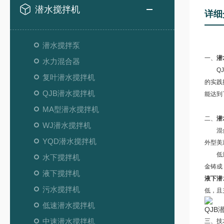
潜水搅拌机
详细
潜水搅拌泵
一、
潜
水力混合器
QJ
复叶潜水搅拌机
的实践
QJB潜水搅拌机
能达到
MA型潜水搅拌机
二、
潜
WJ潜水搅拌机
混合搅
YQD潜水搅拌机
外型美
低速推
水下搅拌机
金铸成
液下搅拌机
液下潜
污水搅拌机
低，且
低速潜水搅拌机
QJB
中速潜水搅拌机
三、