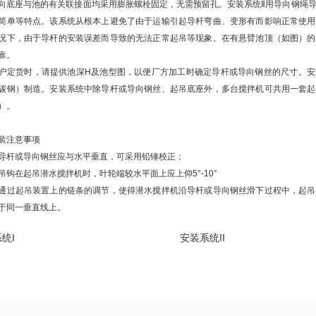
向底座与池的有关联接面均采用膨胀螺栓固定，无需预留孔。安装系统Ⅱ用导向钢绳
简单等特点。该系统从根本上避免了由于运输引起导杆弯曲、变形有而影响正常使用
况下，由于导杆的安装误差而导致的无法正常起吊等现象。在有悬臂池顶（如图）的
靠。
货时，请提供池深H及池型图，以便厂方加工时确定导杆或导向钢丝的尺寸。安
碳钢）制造。安装系统中除导杆或导向钢丝、起吊底座外，多台搅拌机可共用一套起
）。
装注意事项
杆或导向钢丝应与水平垂直，可采用铅锤校正；
在起吊潜水搅拌机时，叶轮端较水平面上应上仰5°-10°
起吊装置上的链条的调节，使得潜水搅拌机沿导杆或导向钢丝滑下过程中，起吊
于同一垂直线上。
统I
安装系统II