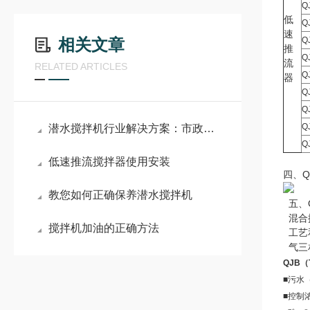
Q
低
Q
速
相关文章
Q
推
Q
流
RELATED ARTICLES
Q
器
Q
Q
Q
潜水搅拌机行业解决方案：市政污水处理、工业废水治理全场景应用指南
Q
低速推流搅拌器使用安装
四、
教您如何正确保养潜水搅拌机
五、
混合
搅拌机加油的正确方法
工艺
气三
QJB（
■污水
■控制