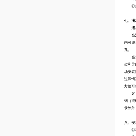
◎搅拌
七、
潜
潜
当池深
内可绕
孔。
当池深
架和导
场安装
过深情
方便可
客户定
钢（或
录除外
八、安
◎导