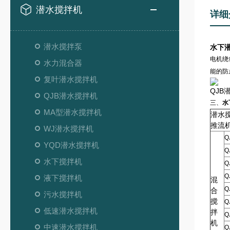
潜水搅拌机
详细
潜水搅拌泵
水下
电机绕
水力混合器
能的防
复叶潜水搅拌机
QJB
QJB潜水搅拌机
三、
水
MA型潜水搅拌机
潜水
推流
WJ潜水搅拌机
Q
YQD潜水搅拌机
Q
水下搅拌机
Q
Q
液下搅拌机
混
Q
合
污水搅拌机
搅
Q
低速潜水搅拌机
拌
Q
机
中速潜水搅拌机
Q