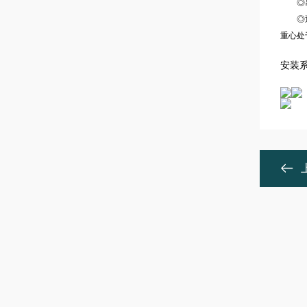
◎吊钩
◎通过
重心处
安装系