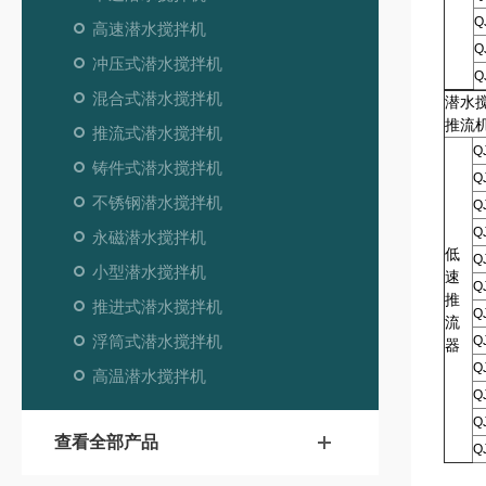
Q
高速潜水搅拌机
Q
冲压式潜水搅拌机
Q
混合式潜水搅拌机
潜水
推流
推流式潜水搅拌机
Q
铸件式潜水搅拌机
Q
不锈钢潜水搅拌机
Q
Q
永磁潜水搅拌机
低
Q
小型潜水搅拌机
速
Q
推
推进式潜水搅拌机
Q
流
浮筒式潜水搅拌机
Q
器
Q
高温潜水搅拌机
Q
Q
查看全部产品
Q