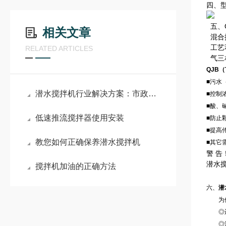
四、
五、
相关文章
混合
工艺
RELATED ARTICLES
气三
QJB（
■污水
潜水搅拌机行业解决方案：市政污水处理、工业废水治理全场景应用指南
■控制
■酸、
低速推流搅拌器使用安装
■防止
■提高
教您如何正确保养潜水搅拌机
■其它
警 告
潜水
搅拌机加油的正确方法
六、
潜
为保证
◎运
◎池