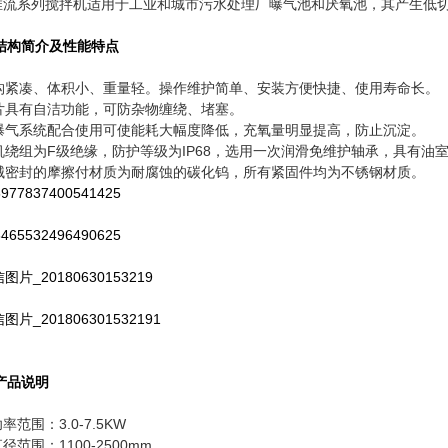
推流系列搅拌机适用于工业和城市污水处理厂曝气池和厌氧池，其产生低
 结构简介及性能特点
结构紧凑、体积小、重量轻。操作维护简单、安装方便快捷、使用寿命长。
叶片具有自洁功能，可防杂物缠绕、堵塞。
与曝气系统配合使用可使能耗大幅度降低，充氧量明显提高，防止沉淀。
电机绕组为F级绝缘，防护等级为IP68，选用一次润滑免维护轴承，具有
机械密封的摩擦付材质为耐腐蚀的碳化钨，所有紧固件均为不锈钢材质。
产品说明
率范围：3.0-7.5KW
径范围：1100-2500mm