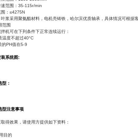
范围：35-115r/min
围：≤4275N
：叶浆采用聚氨酯材料，电机壳铸铁，哈尔滨优质轴承，具体情况可根据
用范围
搅拌机可在下列条件下正常连续运行：
质温度不超过40°C
质的PH值在5-9
装系统图:
选型：
选型注意事项
证取得效果，请使用方提供如下资料：
运用目的