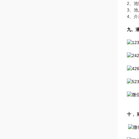
2、
3、
4、
九、
十 