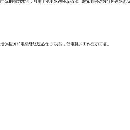
切向流的强力水流，可用于池中水循环及硝化、脱氮和除磷阶段创建水流
油室泄漏检测和电机绕组过热保 护功能，使电机的工作更加可靠。