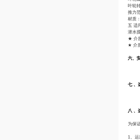
叶轮转速
推力范
材质
五 适
潜水
★ 介
★ 介
六、安
七 、
八 、
为保
1、