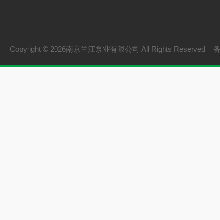
浆式搅拌机
框式搅拌机
双曲面搅拌机
Copyright © 2026南京兰江泵业有限公司 All Rights Reserved
污泥回流泵
拦污系列
破碎格栅机
砂水分离器
旋流沉砂池除污机
立式环流搅拌机
浮筒式搅拌机
无轴螺旋输送机
潜水排污泵
ZQB潜水轴流泵